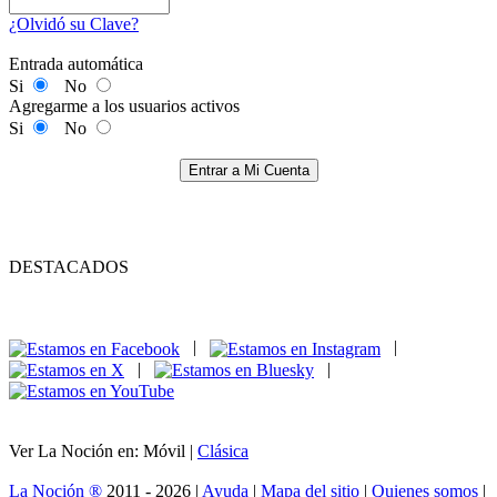
¿Olvidó su Clave?
Entrada automática
Si
No
Agregarme a los usuarios activos
Si
No
Entrar a Mi Cuenta
DESTACADOS
|
|
|
|
Ver La Noción en: Móvil |
Clásica
La Noción ®
2011 - 2026 |
Ayuda
|
Mapa del sitio
|
Quienes somos
|