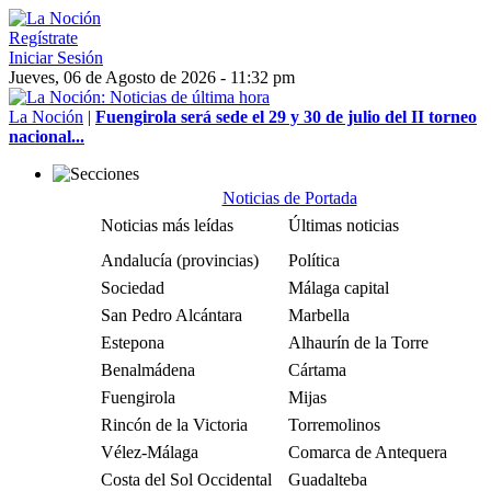
Regístrate
Iniciar Sesión
Jueves, 06 de Agosto de 2026 - 11:32 pm
La Noción
|
Fuengirola será sede el 29 y 30 de julio del II torneo
nacional...
Noticias de Portada
Noticias más leídas
Últimas noticias
Andalucía (provincias)
Política
Sociedad
Málaga capital
San Pedro Alcántara
Marbella
Estepona
Alhaurín de la Torre
Benalmádena
Cártama
Fuengirola
Mijas
Rincón de la Victoria
Torremolinos
Vélez-Málaga
Comarca de Antequera
Costa del Sol Occidental
Guadalteba