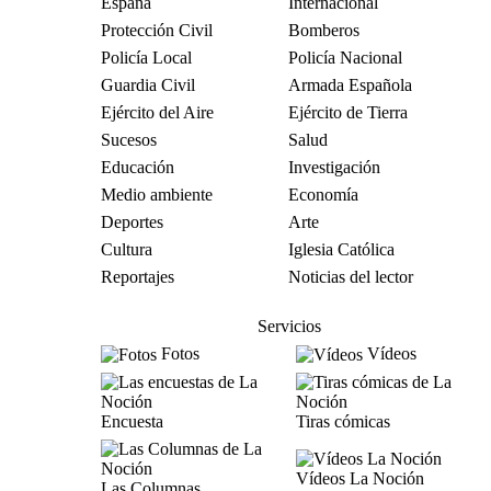
España
Internacional
Protección Civil
Bomberos
Policía Local
Policía Nacional
Guardia Civil
Armada Española
Ejército del Aire
Ejército de Tierra
Sucesos
Salud
Educación
Investigación
Medio ambiente
Economía
Deportes
Arte
Cultura
Iglesia Católica
Reportajes
Noticias del lector
Servicios
Fotos
Vídeos
Encuesta
Tiras cómicas
Vídeos La Noción
Las Columnas