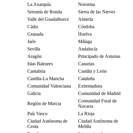
La Axarquía
Nororma
Serranía de Ronda
Sierra de las Nieves
Valle del Guadalhorce
Almería
Cádiz
Córdoba
Granada
Huelva
Jaén
Málaga
Sevilla
Andalucía
Aragón
Principado de Asturias
Islas Baleares
Canarias
Cantabria
Castilla y León
Castilla-La Mancha
Cataluña
Comunidad Valenciana
Extremadura
Galicia
Comunidad de Madrid
Comunidad Foral de
Región de Murcia
Navarra
País Vasco
La Rioja
Ciudad Autónoma de
Ciudad Autónoma de
Ceuta
Melilla