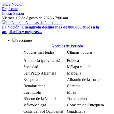
Regístrate
Iniciar Sesión
Viernes, 07 de Agosto de 2026 - 7:00 am
La Noción
|
Fuengirola destina más de 800.000 euros a la
ampliación y mejoras...
Noticias de Portada
Noticias más leídas
Últimas noticias
Andalucía (provincias)
Política
Sociedad
Málaga capital
San Pedro Alcántara
Marbella
Estepona
Alhaurín de la Torre
Benalmádena
Cártama
Fuengirola
Mijas
Rincón de la Victoria
Torremolinos
Vélez-Málaga
Comarca de Antequera
Costa del Sol Occidental
Guadalteba