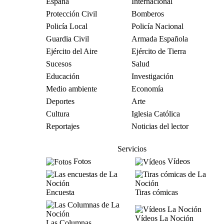
España
Internacional
Protección Civil
Bomberos
Policía Local
Policía Nacional
Guardia Civil
Armada Española
Ejército del Aire
Ejército de Tierra
Sucesos
Salud
Educación
Investigación
Medio ambiente
Economía
Deportes
Arte
Cultura
Iglesia Católica
Reportajes
Noticias del lector
Servicios
Fotos
Vídeos
Encuesta
Tiras cómicas
Vídeos La Noción
Las Columnas