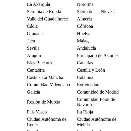
La Axarquía
Nororma
Serranía de Ronda
Sierra de las Nieves
Valle del Guadalhorce
Almería
Cádiz
Córdoba
Granada
Huelva
Jaén
Málaga
Sevilla
Andalucía
Aragón
Principado de Asturias
Islas Baleares
Canarias
Cantabria
Castilla y León
Castilla-La Mancha
Cataluña
Comunidad Valenciana
Extremadura
Galicia
Comunidad de Madrid
Comunidad Foral de
Región de Murcia
Navarra
País Vasco
La Rioja
Ciudad Autónoma de
Ciudad Autónoma de
Ceuta
Melilla