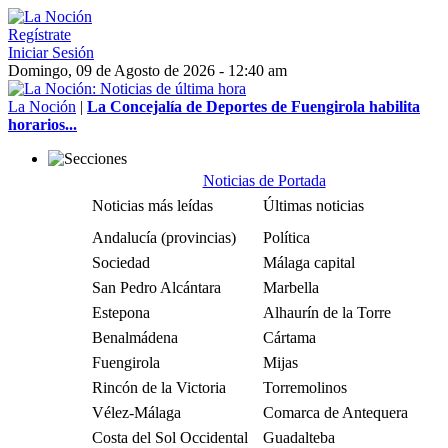
Regístrate
Iniciar Sesión
Domingo, 09 de Agosto de 2026 - 12:40 am
La Noción
|
La Concejalía de Deportes de Fuengirola habilita
horarios...
Noticias de Portada
Noticias más leídas
Últimas noticias
Andalucía (provincias)
Política
Sociedad
Málaga capital
San Pedro Alcántara
Marbella
Estepona
Alhaurín de la Torre
Benalmádena
Cártama
Fuengirola
Mijas
Rincón de la Victoria
Torremolinos
Vélez-Málaga
Comarca de Antequera
Costa del Sol Occidental
Guadalteba