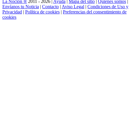
La Noción ®
2011 - 2026 |
Ayuda
|
Mapa del sitio
|
Quienes somos
|
Envíanos tu Noticia
|
Contacto
|
Aviso Legal
|
Condiciones de Uso y
Privacidad
|
Política de cookies
|
Preferencias del consentimiento de
cookies