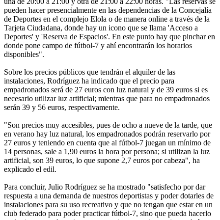
una de 20:00 a 21:00 y otra de 21:00 a 22:00 horas. "Las reservas se
pueden hacer presencialmente en las dependencias de la Concejalía
de Deportes en el complejo Elola o de manera online a través de la
Tarjeta Ciudadana, donde hay un icono que se llama 'Acceso a
Deportes' y 'Reserva de Espacios'. En este punto hay que pinchar en
donde pone campo de fútbol-7 y ahí encontrarán los horarios
disponibles".
Sobre los precios públicos que tendrán el alquiler de las
instalaciones, Rodríguez ha indicado que el precio para
empadronados será de 27 euros con luz natural y de 39 euros si es
necesario utilizar luz artificial; mientras que para no empadronados
serán 39 y 56 euros, respectivamente.
"Son precios muy accesibles, pues de ocho a nueve de la tarde, que
en verano hay luz natural, los empadronados podrán reservarlo por
27 euros y teniendo en cuenta que al fútbol-7 juegan un mínimo de
14 personas, sale a 1,90 euros la hora por persona; si utilizan la luz
artificial, son 39 euros, lo que supone 2,7 euros por cabeza", ha
explicado el edil.
Para concluir, Julio Rodríguez se ha mostrado "satisfecho por dar
respuesta a una demanda de nuestros deportistas y poder dotarles de
instalaciones para su uso recreativo y que no tengan que estar en un
club federado para poder practicar fútbol-7, sino que pueda hacerlo