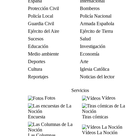
España
Internacional
Protección Civil
Bomberos
Policía Local
Policía Nacional
Guardia Civil
Armada Española
Ejército del Aire
Ejército de Tierra
Sucesos
Salud
Educación
Investigación
Medio ambiente
Economía
Deportes
Arte
Cultura
Iglesia Católica
Reportajes
Noticias del lector
Servicios
Fotos
Vídeos
Encuesta
Tiras cómicas
Vídeos La Noción
Las Columnas