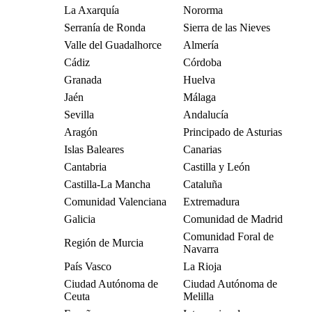
La Axarquía
Nororma
Serranía de Ronda
Sierra de las Nieves
Valle del Guadalhorce
Almería
Cádiz
Córdoba
Granada
Huelva
Jaén
Málaga
Sevilla
Andalucía
Aragón
Principado de Asturias
Islas Baleares
Canarias
Cantabria
Castilla y León
Castilla-La Mancha
Cataluña
Comunidad Valenciana
Extremadura
Galicia
Comunidad de Madrid
Comunidad Foral de
Región de Murcia
Navarra
País Vasco
La Rioja
Ciudad Autónoma de
Ciudad Autónoma de
Ceuta
Melilla