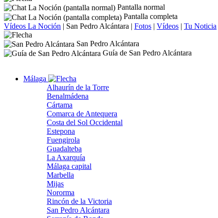
Pantalla normal
Pantalla completa
Vídeos La Noción
|
San Pedro Alcántara
|
Fotos
|
Vídeos
|
Tu Noticia
San Pedro Alcántara
Guía de San Pedro Alcántara
Málaga
Alhaurín de la Torre
Benalmádena
Cártama
Comarca de Antequera
Costa del Sol Occidental
Estepona
Fuengirola
Guadalteba
La Axarquía
Málaga capital
Marbella
Mijas
Nororma
Rincón de la Victoria
San Pedro Alcántara