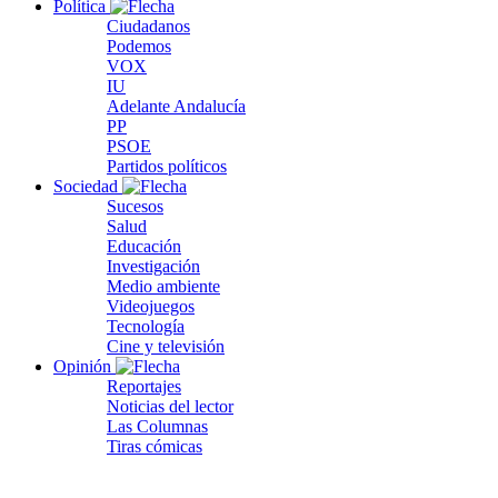
Política
Ciudadanos
Podemos
VOX
IU
Adelante Andalucía
PP
PSOE
Partidos políticos
Sociedad
Sucesos
Salud
Educación
Investigación
Medio ambiente
Videojuegos
Tecnología
Cine y televisión
Opinión
Reportajes
Noticias del lector
Las Columnas
Tiras cómicas