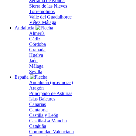
Serranía de Ronda
Sierra de las Nieves
Torremolinos
Valle del Guadalhorce
Vélez-Málaga
Andalucía
Almería
Cádiz
Córdoba
Granada
Huelva
Jaén
Málaga
Sevilla
España
Andalucía (provincias)
Aragón
Principado de Asturias
Islas Baleares
Canarias
Cantabria
Castilla y León
Castilla-La Mancha
Cataluña
Comunidad Valenciana