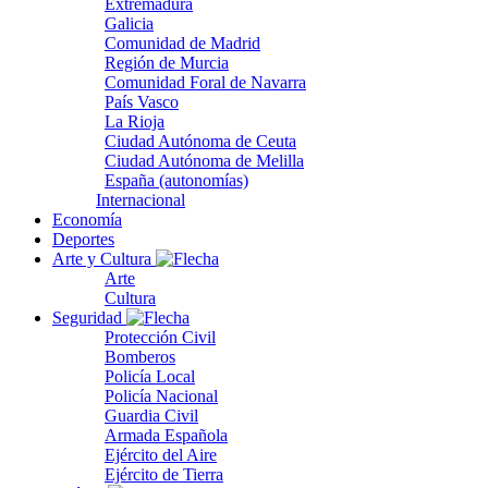
Extremadura
Galicia
Comunidad de Madrid
Región de Murcia
Comunidad Foral de Navarra
País Vasco
La Rioja
Ciudad Autónoma de Ceuta
Ciudad Autónoma de Melilla
España (autonomías)
Internacional
Economía
Deportes
Arte y Cultura
Arte
Cultura
Seguridad
Protección Civil
Bomberos
Policía Local
Policía Nacional
Guardia Civil
Armada Española
Ejército del Aire
Ejército de Tierra