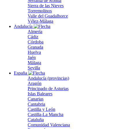
Serranía de Ronda
Sierra de las Nieves
Torremolinos
Valle del Guadalhorce
Vélez-Málaga
Andalucía
Almería
Cádiz
Córdoba
Granada
Huelva
Jaén
Málaga
Sevilla
España
Andalucía (provincias)
Aragón
Principado de Asturias
Islas Baleares
Canarias
Cantabria
Castilla y León
Castilla-La Mancha
Cataluña
Comunidad Valenciana