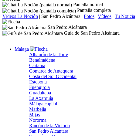
Pantalla normal
Pantalla completa
Vídeos La Noción
|
San Pedro Alcántara
|
Fotos
|
Vídeos
|
Tu Noticia
San Pedro Alcántara
Guía de San Pedro Alcántara
Málaga
Alhaurín de la Torre
Benalmádena
Cártama
Comarca de Antequera
Costa del Sol Occidental
Estepona
Fuengirola
Guadalteba
La Axarquía
Málaga capital
Marbella
Mijas
Nororma
Rincón de la Victoria
San Pedro Alcántara