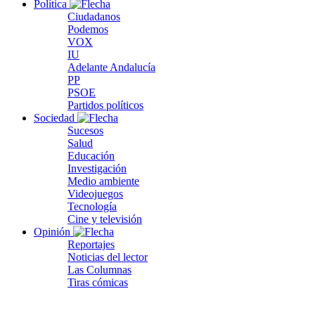
Política
Ciudadanos
Podemos
VOX
IU
Adelante Andalucía
PP
PSOE
Partidos políticos
Sociedad
Sucesos
Salud
Educación
Investigación
Medio ambiente
Videojuegos
Tecnología
Cine y televisión
Opinión
Reportajes
Noticias del lector
Las Columnas
Tiras cómicas