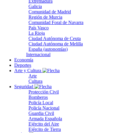
Extremadura
Galicia
Comunidad de Madrid
Región de Murcia
Comunidad Foral de Navarra
País Vasco
La Rioja
Ciudad Autónoma de Ceuta
Ciudad Autónoma de Melilla
España (autonomías)
Internacional
Economía
Deportes
Arte y Cultura
Arte
Cultura
Seguridad
Protección Civil
Bomberos
Policía Local
Policía Nacional
Guardia Civil
Armada Española
Ejército del Aire
Ejército de Tierra