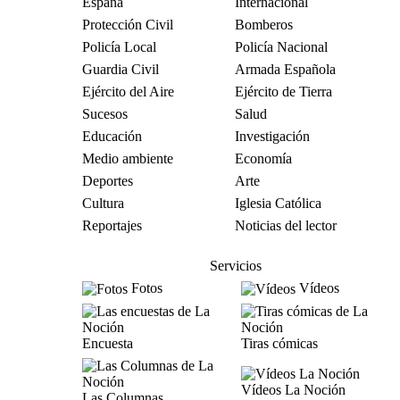
España
Internacional
Protección Civil
Bomberos
Policía Local
Policía Nacional
Guardia Civil
Armada Española
Ejército del Aire
Ejército de Tierra
Sucesos
Salud
Educación
Investigación
Medio ambiente
Economía
Deportes
Arte
Cultura
Iglesia Católica
Reportajes
Noticias del lector
Servicios
Fotos
Vídeos
Encuesta
Tiras cómicas
Vídeos La Noción
Las Columnas