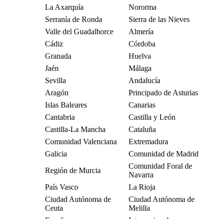
La Axarquía
Nororma
Serranía de Ronda
Sierra de las Nieves
Valle del Guadalhorce
Almería
Cádiz
Córdoba
Granada
Huelva
Jaén
Málaga
Sevilla
Andalucía
Aragón
Principado de Asturias
Islas Baleares
Canarias
Cantabria
Castilla y León
Castilla-La Mancha
Cataluña
Comunidad Valenciana
Extremadura
Galicia
Comunidad de Madrid
Comunidad Foral de
Región de Murcia
Navarra
País Vasco
La Rioja
Ciudad Autónoma de
Ciudad Autónoma de
Ceuta
Melilla