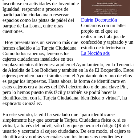
inscribirse en actividades de Juventud e
Igualdad, responder a procesos de
participación ciudadana o reservar
Dairín Decoración
espacios como las pistas de pádel del
Contamos con un taller
parque de La Loma, entre otras
propio en el que se
cuestiones.
realizan los trabajos de
confección y tapizado y un
"Hoy presentamos un servicio más que
estudio de interiorismo.
hemos añadido a la Tarjeta Ciudadana.
La Noción ads
Como todos sabemos, tenemos los
cajeros ciudadanos instalados en tres
emplazamientos diferentes: aquí en el Ayuntamiento, en la Tenencia
de Alcaldía de Los Boliches y también en la de El Boquetillo. Estos
cajeros permiten hacer trámites con el Ayuntamiento y uno de ellos
es pagar los impuestos. Hasta ahora, la forma de identificarte en
estos cajeros era a través del DNI electrónico o de una clave Pin,
pero lo hemos puesto más fácil y también se podrá hacer la
identificación con la Tarjeta Ciudadana, bien física o virtual", ha
explicado González.
En este sentido, la edil ha señalado que "para identificarse
simplemente hay que acercar la Tarjeta Ciudadana física o, si es
virtual, a través del móvil, sólo hay que generar el código QR del
usuario y acercarlo al cajero ciudadano. De este modo, el cajero te
identificará y podrás ver cuáles son tus impuestos pendientes e