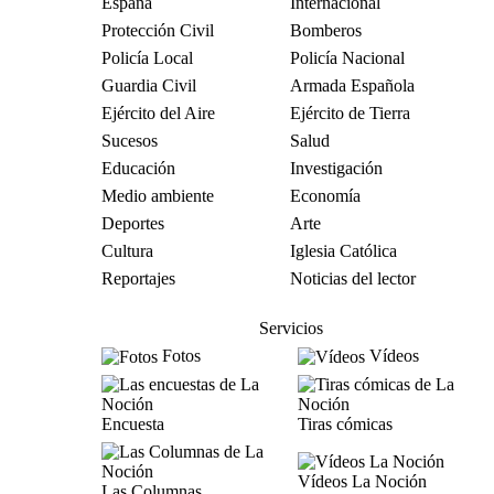
España
Internacional
Protección Civil
Bomberos
Policía Local
Policía Nacional
Guardia Civil
Armada Española
Ejército del Aire
Ejército de Tierra
Sucesos
Salud
Educación
Investigación
Medio ambiente
Economía
Deportes
Arte
Cultura
Iglesia Católica
Reportajes
Noticias del lector
Servicios
Fotos
Vídeos
Encuesta
Tiras cómicas
Vídeos La Noción
Las Columnas