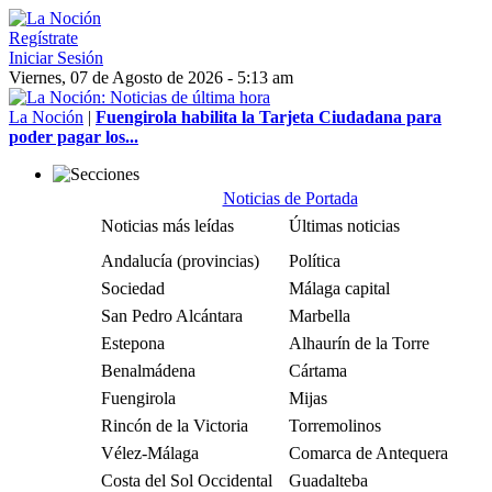
Regístrate
Iniciar Sesión
Viernes, 07 de Agosto de 2026 - 5:13 am
La Noción
|
Fuengirola habilita la Tarjeta Ciudadana para
poder pagar los...
Noticias de Portada
Noticias más leídas
Últimas noticias
Andalucía (provincias)
Política
Sociedad
Málaga capital
San Pedro Alcántara
Marbella
Estepona
Alhaurín de la Torre
Benalmádena
Cártama
Fuengirola
Mijas
Rincón de la Victoria
Torremolinos
Vélez-Málaga
Comarca de Antequera
Costa del Sol Occidental
Guadalteba