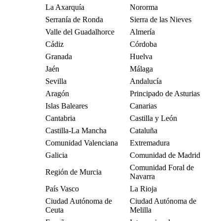
La Axarquía
Nororma
Serranía de Ronda
Sierra de las Nieves
Valle del Guadalhorce
Almería
Cádiz
Córdoba
Granada
Huelva
Jaén
Málaga
Sevilla
Andalucía
Aragón
Principado de Asturias
Islas Baleares
Canarias
Cantabria
Castilla y León
Castilla-La Mancha
Cataluña
Comunidad Valenciana
Extremadura
Galicia
Comunidad de Madrid
Comunidad Foral de
Región de Murcia
Navarra
País Vasco
La Rioja
Ciudad Autónoma de
Ciudad Autónoma de
Ceuta
Melilla