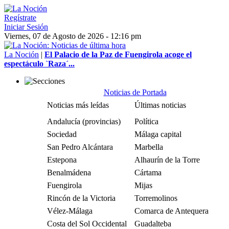
Regístrate
Iniciar Sesión
Viernes, 07 de Agosto de 2026 - 12:16 pm
La Noción
|
El Palacio de la Paz de Fuengirola acoge el
espectáculo `Raza´...
Noticias de Portada
Noticias más leídas
Últimas noticias
Andalucía (provincias)
Política
Sociedad
Málaga capital
San Pedro Alcántara
Marbella
Estepona
Alhaurín de la Torre
Benalmádena
Cártama
Fuengirola
Mijas
Rincón de la Victoria
Torremolinos
Vélez-Málaga
Comarca de Antequera
Costa del Sol Occidental
Guadalteba