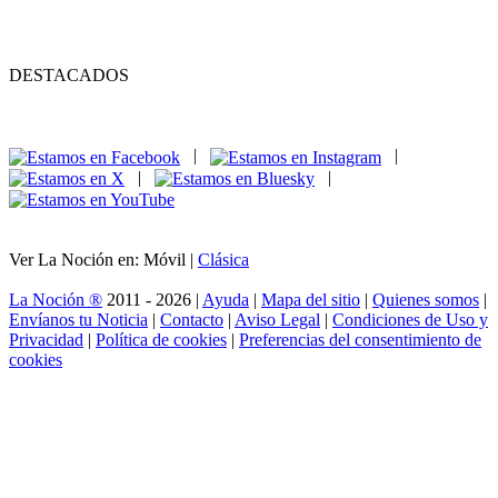
DESTACADOS
|
|
|
|
Ver La Noción en: Móvil |
Clásica
La Noción ®
2011 - 2026 |
Ayuda
|
Mapa del sitio
|
Quienes somos
|
Envíanos tu Noticia
|
Contacto
|
Aviso Legal
|
Condiciones de Uso y
Privacidad
|
Política de cookies
|
Preferencias del consentimiento de
cookies