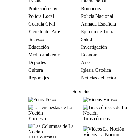
España
Internacional
Protección Civil
Bomberos
Policía Local
Policía Nacional
Guardia Civil
Armada Española
Ejército del Aire
Ejército de Tierra
Sucesos
Salud
Educación
Investigación
Medio ambiente
Economía
Deportes
Arte
Cultura
Iglesia Católica
Reportajes
Noticias del lector
Servicios
Fotos
Vídeos
Encuesta
Tiras cómicas
Vídeos La Noción
Las Columnas