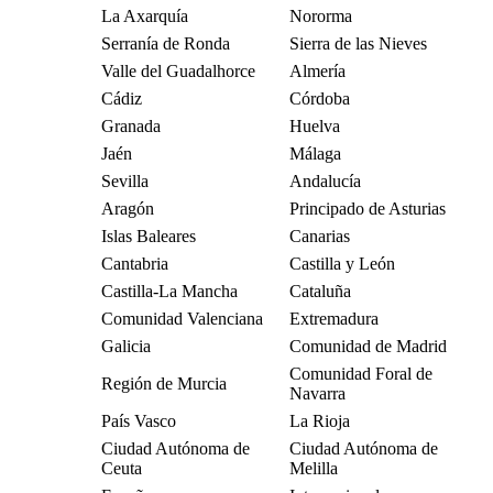
La Axarquía
Nororma
Serranía de Ronda
Sierra de las Nieves
Valle del Guadalhorce
Almería
Cádiz
Córdoba
Granada
Huelva
Jaén
Málaga
Sevilla
Andalucía
Aragón
Principado de Asturias
Islas Baleares
Canarias
Cantabria
Castilla y León
Castilla-La Mancha
Cataluña
Comunidad Valenciana
Extremadura
Galicia
Comunidad de Madrid
Comunidad Foral de
Región de Murcia
Navarra
País Vasco
La Rioja
Ciudad Autónoma de
Ciudad Autónoma de
Ceuta
Melilla