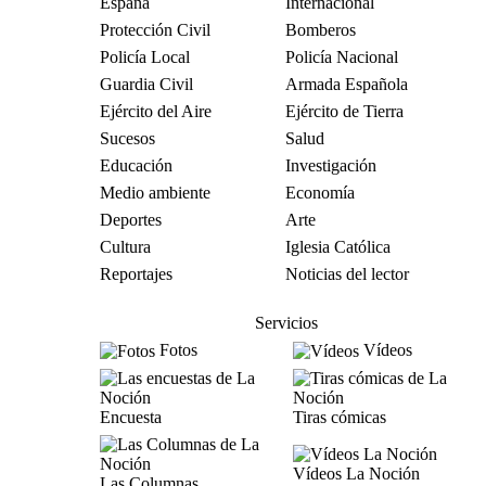
España
Internacional
Protección Civil
Bomberos
Policía Local
Policía Nacional
Guardia Civil
Armada Española
Ejército del Aire
Ejército de Tierra
Sucesos
Salud
Educación
Investigación
Medio ambiente
Economía
Deportes
Arte
Cultura
Iglesia Católica
Reportajes
Noticias del lector
Servicios
Fotos
Vídeos
Encuesta
Tiras cómicas
Vídeos La Noción
Las Columnas