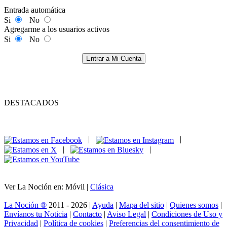
Entrada automática
Si
No
Agregarme a los usuarios activos
Si
No
Entrar a Mi Cuenta
DESTACADOS
|
|
|
|
Ver La Noción en: Móvil |
Clásica
La Noción ®
2011 - 2026 |
Ayuda
|
Mapa del sitio
|
Quienes somos
|
Envíanos tu Noticia
|
Contacto
|
Aviso Legal
|
Condiciones de Uso y
Privacidad
|
Política de cookies
|
Preferencias del consentimiento de