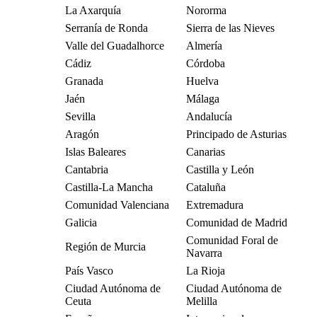
La Axarquía
Nororma
Serranía de Ronda
Sierra de las Nieves
Valle del Guadalhorce
Almería
Cádiz
Córdoba
Granada
Huelva
Jaén
Málaga
Sevilla
Andalucía
Aragón
Principado de Asturias
Islas Baleares
Canarias
Cantabria
Castilla y León
Castilla-La Mancha
Cataluña
Comunidad Valenciana
Extremadura
Galicia
Comunidad de Madrid
Comunidad Foral de
Región de Murcia
Navarra
País Vasco
La Rioja
Ciudad Autónoma de
Ciudad Autónoma de
Ceuta
Melilla