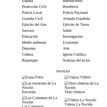
España
Internacional
Protección Civil
Bomberos
Policía Local
Policía Nacional
Guardia Civil
Armada Española
Ejército del Aire
Ejército de Tierra
Sucesos
Salud
Educación
Investigación
Medio ambiente
Economía
Deportes
Arte
Cultura
Iglesia Católica
Reportajes
Noticias del lector
Servicios
Fotos
Vídeos
Encuesta
Tiras cómicas
Vídeos La Noción
Las Columnas