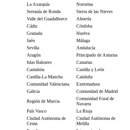
La Axarquía
Nororma
Serranía de Ronda
Sierra de las Nieves
Valle del Guadalhorce
Almería
Cádiz
Córdoba
Granada
Huelva
Jaén
Málaga
Sevilla
Andalucía
Aragón
Principado de Asturias
Islas Baleares
Canarias
Cantabria
Castilla y León
Castilla-La Mancha
Cataluña
Comunidad Valenciana
Extremadura
Galicia
Comunidad de Madrid
Comunidad Foral de
Región de Murcia
Navarra
País Vasco
La Rioja
Ciudad Autónoma de
Ciudad Autónoma de
Ceuta
Melilla