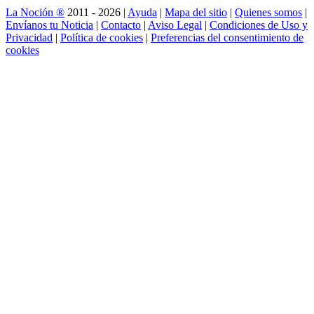
La Noción ®
2011 - 2026 |
Ayuda
|
Mapa del sitio
|
Quienes somos
|
Envíanos tu Noticia
|
Contacto
|
Aviso Legal
|
Condiciones de Uso y
Privacidad
|
Política de cookies
|
Preferencias del consentimiento de
cookies