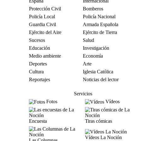
España
Internacional
Protección Civil
Bomberos
Policía Local
Policía Nacional
Guardia Civil
Armada Española
Ejército del Aire
Ejército de Tierra
Sucesos
Salud
Educación
Investigación
Medio ambiente
Economía
Deportes
Arte
Cultura
Iglesia Católica
Reportajes
Noticias del lector
Servicios
Fotos
Vídeos
Encuesta
Tiras cómicas
Vídeos La Noción
Las Columnas