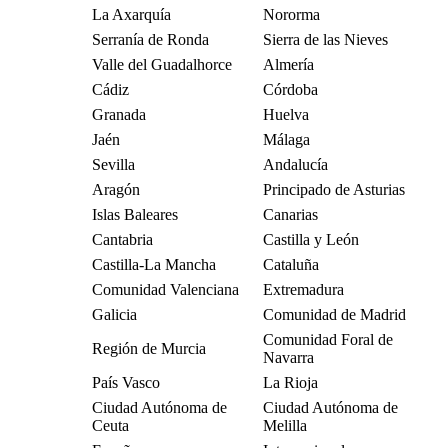
La Axarquía
Nororma
Serranía de Ronda
Sierra de las Nieves
Valle del Guadalhorce
Almería
Cádiz
Córdoba
Granada
Huelva
Jaén
Málaga
Sevilla
Andalucía
Aragón
Principado de Asturias
Islas Baleares
Canarias
Cantabria
Castilla y León
Castilla-La Mancha
Cataluña
Comunidad Valenciana
Extremadura
Galicia
Comunidad de Madrid
Comunidad Foral de
Región de Murcia
Navarra
País Vasco
La Rioja
Ciudad Autónoma de
Ciudad Autónoma de
Ceuta
Melilla