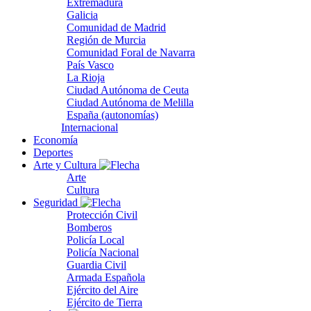
Extremadura
Galicia
Comunidad de Madrid
Región de Murcia
Comunidad Foral de Navarra
País Vasco
La Rioja
Ciudad Autónoma de Ceuta
Ciudad Autónoma de Melilla
España (autonomías)
Internacional
Economía
Deportes
Arte y Cultura
Arte
Cultura
Seguridad
Protección Civil
Bomberos
Policía Local
Policía Nacional
Guardia Civil
Armada Española
Ejército del Aire
Ejército de Tierra