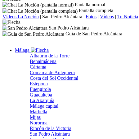
Pantalla normal
Pantalla completa
Vídeos La Noción
|
San Pedro Alcántara
|
Fotos
|
Vídeos
|
Tu Noticia
San Pedro Alcántara
Guía de San Pedro Alcántara
Málaga
Alhaurín de la Torre
Benalmádena
Cártama
Comarca de Antequera
Costa del Sol Occidental
Estepona
Fuengirola
Guadalteba
La Axarquía
Málaga capital
Marbella
Mijas
Nororma
Rincón de la Victoria
San Pedro Alcántara