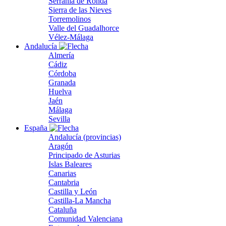
Serranía de Ronda
Sierra de las Nieves
Torremolinos
Valle del Guadalhorce
Vélez-Málaga
Andalucía
Almería
Cádiz
Córdoba
Granada
Huelva
Jaén
Málaga
Sevilla
España
Andalucía (provincias)
Aragón
Principado de Asturias
Islas Baleares
Canarias
Cantabria
Castilla y León
Castilla-La Mancha
Cataluña
Comunidad Valenciana