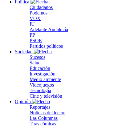
Política
Ciudadanos
Podemos
VOX
IU
Adelante Andalucía
PP
PSOE
Partidos políticos
Sociedad
Sucesos
Salud
Educación
Investigación
Medio ambiente
Videojuegos
Tecnología
Cine y televisión
Opinión
Reportajes
Noticias del lector
Las Columnas
Tiras cómicas