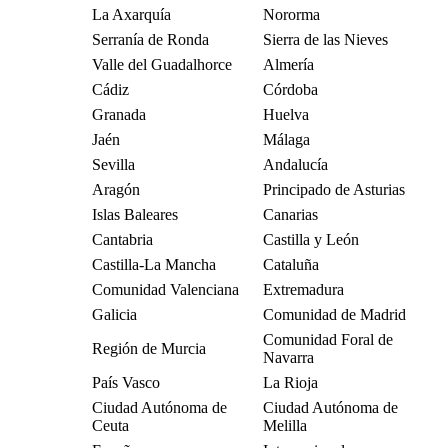
La Axarquía
Nororma
Serranía de Ronda
Sierra de las Nieves
Valle del Guadalhorce
Almería
Cádiz
Córdoba
Granada
Huelva
Jaén
Málaga
Sevilla
Andalucía
Aragón
Principado de Asturias
Islas Baleares
Canarias
Cantabria
Castilla y León
Castilla-La Mancha
Cataluña
Comunidad Valenciana
Extremadura
Galicia
Comunidad de Madrid
Comunidad Foral de
Región de Murcia
Navarra
País Vasco
La Rioja
Ciudad Autónoma de
Ciudad Autónoma de
Ceuta
Melilla