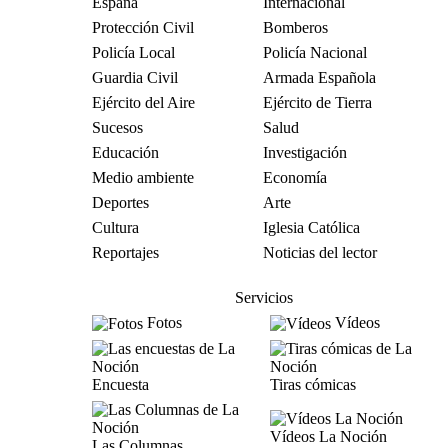
España
Internacional
Protección Civil
Bomberos
Policía Local
Policía Nacional
Guardia Civil
Armada Española
Ejército del Aire
Ejército de Tierra
Sucesos
Salud
Educación
Investigación
Medio ambiente
Economía
Deportes
Arte
Cultura
Iglesia Católica
Reportajes
Noticias del lector
Servicios
Fotos
Vídeos
Encuesta
Tiras cómicas
Vídeos La Noción
Las Columnas