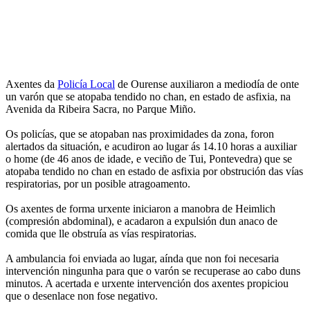
Axentes da
Policía Local
de Ourense auxiliaron a mediodía de onte
un varón que se atopaba tendido no chan, en estado de asfixia, na
Avenida da Ribeira Sacra, no Parque Miño.
Os policías, que se atopaban nas proximidades da zona, foron
alertados da situación, e acudiron ao lugar ás 14.10 horas a auxiliar
o home (de 46 anos de idade, e veciño de Tui, Pontevedra) que se
atopaba tendido no chan en estado de asfixia por obstrución das vías
respiratorias, por un posible atragoamento.
Os axentes de forma urxente iniciaron a manobra de Heimlich
(compresión abdominal), e acadaron a expulsión dun anaco de
comida que lle obstruía as vías respiratorias.
A ambulancia foi enviada ao lugar, aínda que non foi necesaria
intervención ningunha para que o varón se recuperase ao cabo duns
minutos. A acertada e urxente intervención dos axentes propiciou
que o desenlace non fose negativo.