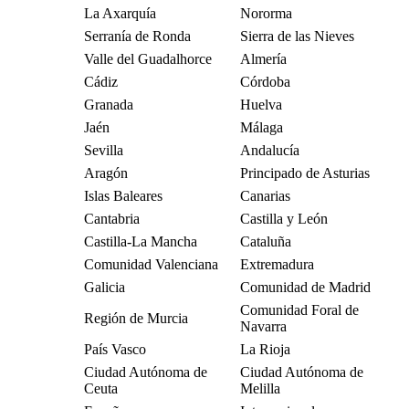
La Axarquía
Nororma
Serranía de Ronda
Sierra de las Nieves
Valle del Guadalhorce
Almería
Cádiz
Córdoba
Granada
Huelva
Jaén
Málaga
Sevilla
Andalucía
Aragón
Principado de Asturias
Islas Baleares
Canarias
Cantabria
Castilla y León
Castilla-La Mancha
Cataluña
Comunidad Valenciana
Extremadura
Galicia
Comunidad de Madrid
Comunidad Foral de
Región de Murcia
Navarra
País Vasco
La Rioja
Ciudad Autónoma de
Ciudad Autónoma de
Ceuta
Melilla