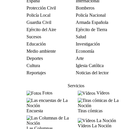
España
Internacional
Protección Civil
Bomberos
Policía Local
Policía Nacional
Guardia Civil
Armada Española
Ejército del Aire
Ejército de Tierra
Sucesos
Salud
Educación
Investigación
Medio ambiente
Economía
Deportes
Arte
Cultura
Iglesia Católica
Reportajes
Noticias del lector
Servicios
Fotos
Vídeos
Encuesta
Tiras cómicas
Vídeos La Noción
Las Columnas