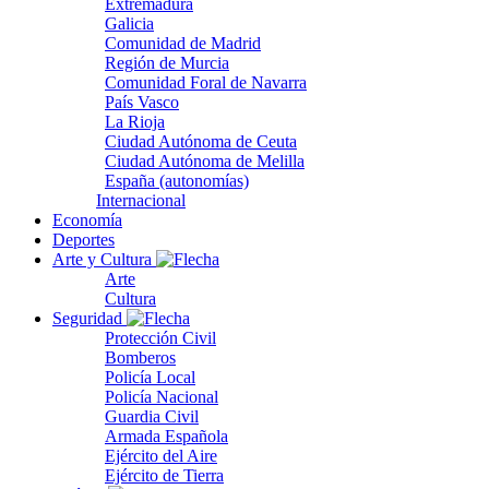
Extremadura
Galicia
Comunidad de Madrid
Región de Murcia
Comunidad Foral de Navarra
País Vasco
La Rioja
Ciudad Autónoma de Ceuta
Ciudad Autónoma de Melilla
España (autonomías)
Internacional
Economía
Deportes
Arte y Cultura
Arte
Cultura
Seguridad
Protección Civil
Bomberos
Policía Local
Policía Nacional
Guardia Civil
Armada Española
Ejército del Aire
Ejército de Tierra