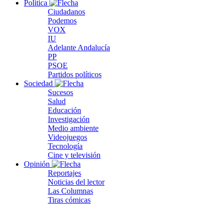
Política
Ciudadanos
Podemos
VOX
IU
Adelante Andalucía
PP
PSOE
Partidos políticos
Sociedad
Sucesos
Salud
Educación
Investigación
Medio ambiente
Videojuegos
Tecnología
Cine y televisión
Opinión
Reportajes
Noticias del lector
Las Columnas
Tiras cómicas