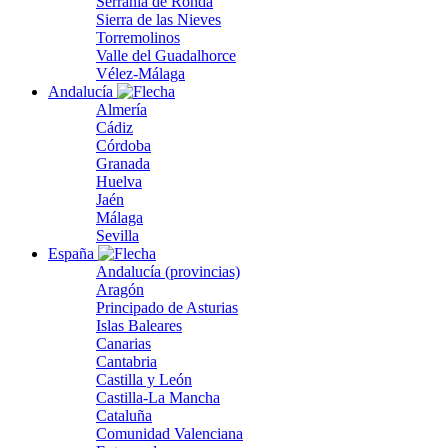
Serranía de Ronda
Sierra de las Nieves
Torremolinos
Valle del Guadalhorce
Vélez-Málaga
Andalucía
Almería
Cádiz
Córdoba
Granada
Huelva
Jaén
Málaga
Sevilla
España
Andalucía (provincias)
Aragón
Principado de Asturias
Islas Baleares
Canarias
Cantabria
Castilla y León
Castilla-La Mancha
Cataluña
Comunidad Valenciana