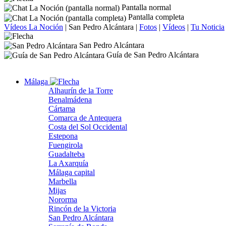
Pantalla normal
Pantalla completa
Vídeos La Noción
|
San Pedro Alcántara
|
Fotos
|
Vídeos
|
Tu Noticia
San Pedro Alcántara
Guía de San Pedro Alcántara
Málaga
Alhaurín de la Torre
Benalmádena
Cártama
Comarca de Antequera
Costa del Sol Occidental
Estepona
Fuengirola
Guadalteba
La Axarquía
Málaga capital
Marbella
Mijas
Nororma
Rincón de la Victoria
San Pedro Alcántara