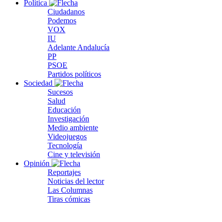
Política
Ciudadanos
Podemos
VOX
IU
Adelante Andalucía
PP
PSOE
Partidos políticos
Sociedad
Sucesos
Salud
Educación
Investigación
Medio ambiente
Videojuegos
Tecnología
Cine y televisión
Opinión
Reportajes
Noticias del lector
Las Columnas
Tiras cómicas