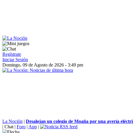
Regístrate
Iniciar Sesión
Domingo, 09 de Agosto de 2026 - 3:49 pm
La Noción
|
Desalojan un colegio de Moaña por una avería eléctr
|
Chat
|
Foro
|
App
|