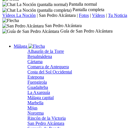
Pantalla normal
Pantalla completa
Vídeos La Noción
|
San Pedro Alcántara
|
Fotos
|
Vídeos
|
Tu Noticia
San Pedro Alcántara
Guía de San Pedro Alcántara
Málaga
Alhaurín de la Torre
Benalmádena
Cártama
Comarca de Antequera
Costa del Sol Occidental
Estepona
Fuengirola
Guadalteba
La Axarquía
Málaga capital
Marbella
Mijas
Nororma
Rincón de la Victoria
San Pedro Alcántara