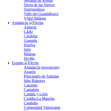
Serranía de Ronda
Sierra de las Nieves
Torremolinos
Valle del Guadalhorce
Vélez-Málaga
Andalucía
Almería
Cádiz
Córdoba
Granada
Huelva
Jaén
Málaga
Sevilla
España
Andalucía (provincias)
Aragón
Principado de Asturias
Islas Baleares
Canarias
Cantabria
Castilla y León
Castilla-La Mancha
Cataluña
Comunidad Valenciana