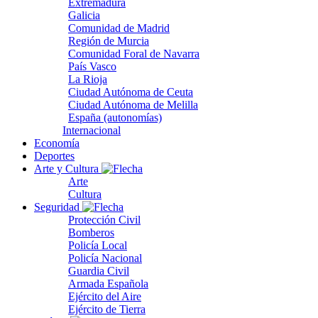
Extremadura
Galicia
Comunidad de Madrid
Región de Murcia
Comunidad Foral de Navarra
País Vasco
La Rioja
Ciudad Autónoma de Ceuta
Ciudad Autónoma de Melilla
España (autonomías)
Internacional
Economía
Deportes
Arte y Cultura
Arte
Cultura
Seguridad
Protección Civil
Bomberos
Policía Local
Policía Nacional
Guardia Civil
Armada Española
Ejército del Aire
Ejército de Tierra