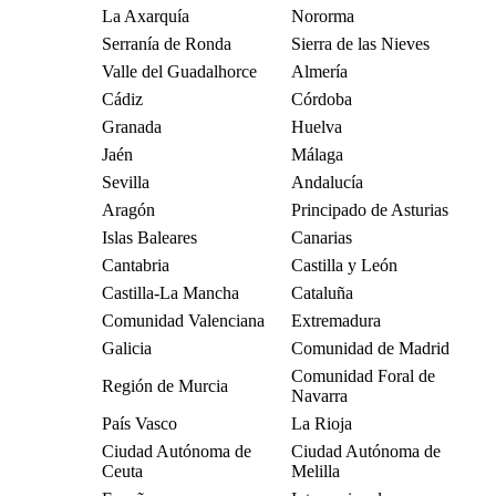
La Axarquía
Nororma
Serranía de Ronda
Sierra de las Nieves
Valle del Guadalhorce
Almería
Cádiz
Córdoba
Granada
Huelva
Jaén
Málaga
Sevilla
Andalucía
Aragón
Principado de Asturias
Islas Baleares
Canarias
Cantabria
Castilla y León
Castilla-La Mancha
Cataluña
Comunidad Valenciana
Extremadura
Galicia
Comunidad de Madrid
Comunidad Foral de
Región de Murcia
Navarra
País Vasco
La Rioja
Ciudad Autónoma de
Ciudad Autónoma de
Ceuta
Melilla