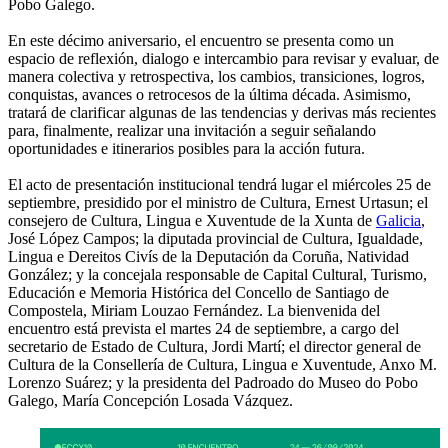
Pobo Galego.
En este décimo aniversario, el encuentro se presenta como un
espacio de reflexión, dialogo e intercambio para revisar y evaluar, de
manera colectiva y retrospectiva, los cambios, transiciones, logros,
conquistas, avances o retrocesos de la última década. Asimismo,
tratará de clarificar algunas de las tendencias y derivas más recientes
para, finalmente, realizar una invitación a seguir señalando
oportunidades e itinerarios posibles para la acción futura.
El acto de presentación institucional tendrá lugar el miércoles 25 de
septiembre, presidido por el ministro de Cultura, Ernest Urtasun; el
consejero de Cultura, Lingua e Xuventude de la Xunta de
Galicia
,
José López Campos; la diputada provincial de Cultura, Igualdade,
Lingua e Dereitos Civís de la Deputación da Coruña, Natividad
González; y la concejala responsable de Capital Cultural, Turismo,
Educación e Memoria Histórica del Concello de Santiago de
Compostela, Miriam Louzao Fernández. La bienvenida del
encuentro está prevista el martes 24 de septiembre, a cargo del
secretario de Estado de Cultura, Jordi Martí; el director general de
Cultura de la Consellería de Cultura, Lingua e Xuventude, Anxo M.
Lorenzo Suárez; y la presidenta del Padroado do Museo do Pobo
Galego, María Concepción Losada Vázquez.