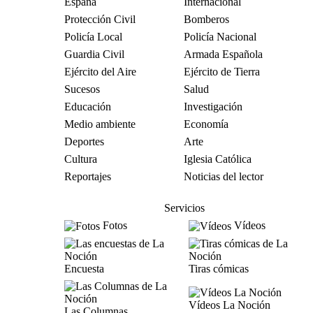
España
Internacional
Protección Civil
Bomberos
Policía Local
Policía Nacional
Guardia Civil
Armada Española
Ejército del Aire
Ejército de Tierra
Sucesos
Salud
Educación
Investigación
Medio ambiente
Economía
Deportes
Arte
Cultura
Iglesia Católica
Reportajes
Noticias del lector
Servicios
Fotos
Vídeos
Encuesta
Tiras cómicas
Vídeos La Noción
Las Columnas