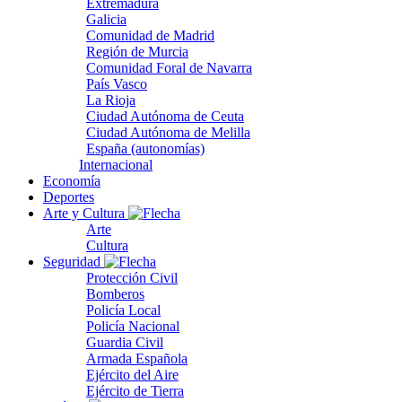
Extremadura
Galicia
Comunidad de Madrid
Región de Murcia
Comunidad Foral de Navarra
País Vasco
La Rioja
Ciudad Autónoma de Ceuta
Ciudad Autónoma de Melilla
España (autonomías)
Internacional
Economía
Deportes
Arte y Cultura
Arte
Cultura
Seguridad
Protección Civil
Bomberos
Policía Local
Policía Nacional
Guardia Civil
Armada Española
Ejército del Aire
Ejército de Tierra