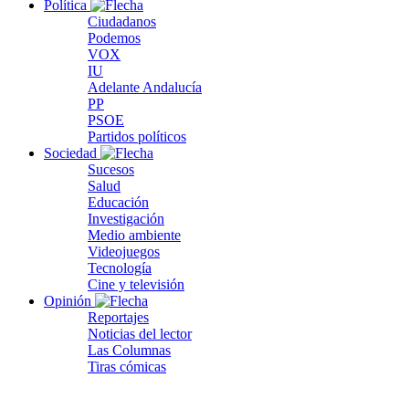
Política
Ciudadanos
Podemos
VOX
IU
Adelante Andalucía
PP
PSOE
Partidos políticos
Sociedad
Sucesos
Salud
Educación
Investigación
Medio ambiente
Videojuegos
Tecnología
Cine y televisión
Opinión
Reportajes
Noticias del lector
Las Columnas
Tiras cómicas