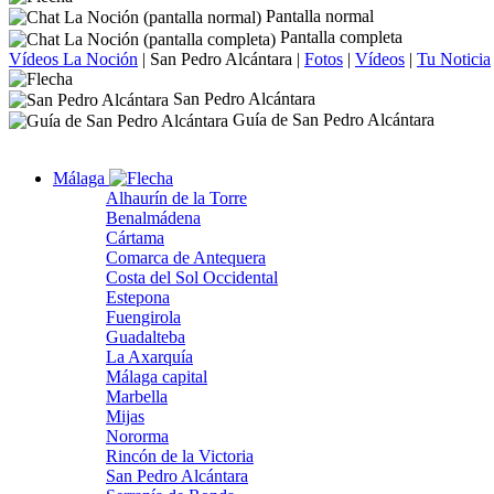
Pantalla normal
Pantalla completa
Vídeos La Noción
|
San Pedro Alcántara
|
Fotos
|
Vídeos
|
Tu Noticia
San Pedro Alcántara
Guía de San Pedro Alcántara
Málaga
Alhaurín de la Torre
Benalmádena
Cártama
Comarca de Antequera
Costa del Sol Occidental
Estepona
Fuengirola
Guadalteba
La Axarquía
Málaga capital
Marbella
Mijas
Nororma
Rincón de la Victoria
San Pedro Alcántara