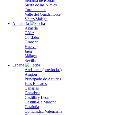
Serranía de Ronda
Sierra de las Nieves
Torremolinos
Valle del Guadalhorce
Vélez-Málaga
Andalucía
Almería
Cádiz
Córdoba
Granada
Huelva
Jaén
Málaga
Sevilla
España
Andalucía (provincias)
Aragón
Principado de Asturias
Islas Baleares
Canarias
Cantabria
Castilla y León
Castilla-La Mancha
Cataluña
Comunidad Valenciana