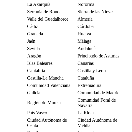
La Axarquía
Nororma
Serranía de Ronda
Sierra de las Nieves
Valle del Guadalhorce
Almería
Cádiz
Córdoba
Granada
Huelva
Jaén
Málaga
Sevilla
Andalucía
Aragón
Principado de Asturias
Islas Baleares
Canarias
Cantabria
Castilla y León
Castilla-La Mancha
Cataluña
Comunidad Valenciana
Extremadura
Galicia
Comunidad de Madrid
Comunidad Foral de
Región de Murcia
Navarra
País Vasco
La Rioja
Ciudad Autónoma de
Ciudad Autónoma de
Ceuta
Melilla