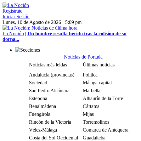
Regístrate
Iniciar Sesión
Lunes, 10 de Agosto de 2026 - 5:09 pm
La Noción
|
​Un hombre resulta herido tras la colisión de su
dorna...
Noticias de Portada
Noticias más leídas
Últimas noticias
Andalucía (provincias)
Política
Sociedad
Málaga capital
San Pedro Alcántara
Marbella
Estepona
Alhaurín de la Torre
Benalmádena
Cártama
Fuengirola
Mijas
Rincón de la Victoria
Torremolinos
Vélez-Málaga
Comarca de Antequera
Costa del Sol Occidental
Guadalteba