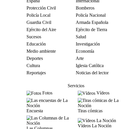
España
Internacional
Protección Civil
Bomberos
Policía Local
Policía Nacional
Guardia Civil
Armada Española
Ejército del Aire
Ejército de Tierra
Sucesos
Salud
Educación
Investigación
Medio ambiente
Economía
Deportes
Arte
Cultura
Iglesia Católica
Reportajes
Noticias del lector
Servicios
Fotos
Vídeos
Encuesta
Tiras cómicas
Vídeos La Noción
Las Columnas