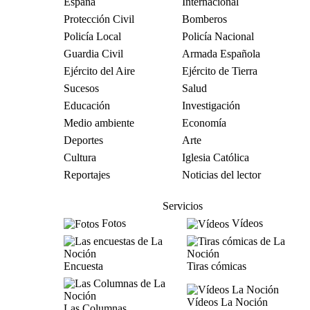
España
Internacional
Protección Civil
Bomberos
Policía Local
Policía Nacional
Guardia Civil
Armada Española
Ejército del Aire
Ejército de Tierra
Sucesos
Salud
Educación
Investigación
Medio ambiente
Economía
Deportes
Arte
Cultura
Iglesia Católica
Reportajes
Noticias del lector
Servicios
Fotos
Vídeos
Encuesta
Tiras cómicas
Vídeos La Noción
Las Columnas