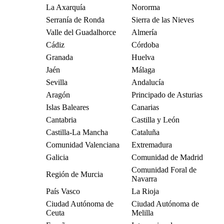
La Axarquía
Nororma
Serranía de Ronda
Sierra de las Nieves
Valle del Guadalhorce
Almería
Cádiz
Córdoba
Granada
Huelva
Jaén
Málaga
Sevilla
Andalucía
Aragón
Principado de Asturias
Islas Baleares
Canarias
Cantabria
Castilla y León
Castilla-La Mancha
Cataluña
Comunidad Valenciana
Extremadura
Galicia
Comunidad de Madrid
Comunidad Foral de
Región de Murcia
Navarra
País Vasco
La Rioja
Ciudad Autónoma de
Ciudad Autónoma de
Ceuta
Melilla