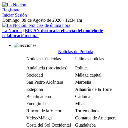
Regístrate
Iniciar Sesión
Domingo, 09 de Agosto de 2026 - 12:34 am
La Noción
|
El CSN destaca la eficacia del modelo de
colaboración con...
Noticias de Portada
Noticias más leídas
Últimas noticias
Andalucía (provincias)
Política
Sociedad
Málaga capital
San Pedro Alcántara
Marbella
Estepona
Alhaurín de la Torre
Benalmádena
Cártama
Fuengirola
Mijas
Rincón de la Victoria
Torremolinos
Vélez-Málaga
Comarca de Antequera
Costa del Sol Occidental
Guadalteba