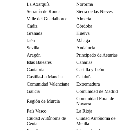
La Axarquía
Nororma
Serranía de Ronda
Sierra de las Nieves
Valle del Guadalhorce
Almería
Cádiz
Córdoba
Granada
Huelva
Jaén
Málaga
Sevilla
Andalucía
Aragón
Principado de Asturias
Islas Baleares
Canarias
Cantabria
Castilla y León
Castilla-La Mancha
Cataluña
Comunidad Valenciana
Extremadura
Galicia
Comunidad de Madrid
Comunidad Foral de
Región de Murcia
Navarra
País Vasco
La Rioja
Ciudad Autónoma de
Ciudad Autónoma de
Ceuta
Melilla