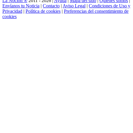
La Noción ®
2011 - 2026 |
Ayuda
|
Mapa del sitio
|
Quienes somos
|
Envíanos tu Noticia
|
Contacto
|
Aviso Legal
|
Condiciones de Uso y
Privacidad
|
Política de cookies
|
Preferencias del consentimiento de
cookies