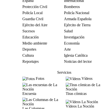
España
Internacional
Protección Civil
Bomberos
Policía Local
Policía Nacional
Guardia Civil
Armada Española
Ejército del Aire
Ejército de Tierra
Sucesos
Salud
Educación
Investigación
Medio ambiente
Economía
Deportes
Arte
Cultura
Iglesia Católica
Reportajes
Noticias del lector
Servicios
Fotos
Vídeos
Encuesta
Tiras cómicas
Vídeos La Noción
Las Columnas