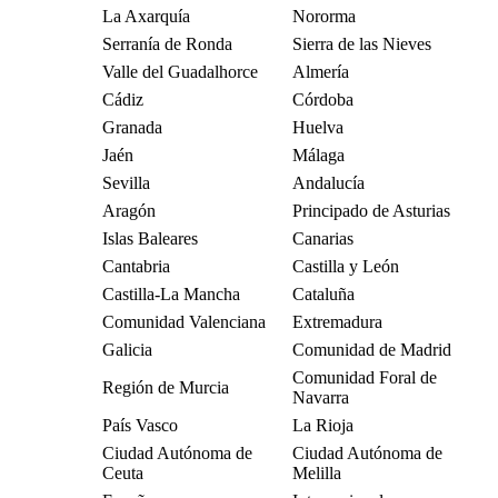
La Axarquía
Nororma
Serranía de Ronda
Sierra de las Nieves
Valle del Guadalhorce
Almería
Cádiz
Córdoba
Granada
Huelva
Jaén
Málaga
Sevilla
Andalucía
Aragón
Principado de Asturias
Islas Baleares
Canarias
Cantabria
Castilla y León
Castilla-La Mancha
Cataluña
Comunidad Valenciana
Extremadura
Galicia
Comunidad de Madrid
Comunidad Foral de
Región de Murcia
Navarra
País Vasco
La Rioja
Ciudad Autónoma de
Ciudad Autónoma de
Ceuta
Melilla