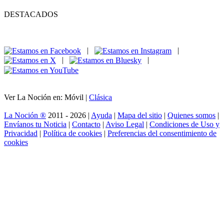
DESTACADOS
|
|
|
|
Ver La Noción en: Móvil |
Clásica
La Noción ®
2011 - 2026 |
Ayuda
|
Mapa del sitio
|
Quienes somos
|
Envíanos tu Noticia
|
Contacto
|
Aviso Legal
|
Condiciones de Uso y
Privacidad
|
Política de cookies
|
Preferencias del consentimiento de
cookies