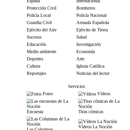
España
Internacional
Protección Civil
Bomberos
Policía Local
Policía Nacional
Guardia Civil
Armada Española
Ejército del Aire
Ejército de Tierra
Sucesos
Salud
Educación
Investigación
Medio ambiente
Economía
Deportes
Arte
Cultura
Iglesia Católica
Reportajes
Noticias del lector
Servicios
Fotos
Vídeos
Encuesta
Tiras cómicas
Vídeos La Noción
Las Columnas