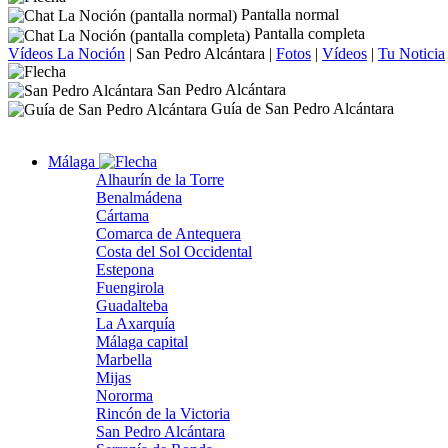
Pantalla normal
Pantalla completa
Vídeos La Noción
|
San Pedro Alcántara
|
Fotos
|
Vídeos
|
Tu Noticia
San Pedro Alcántara
Guía de San Pedro Alcántara
Málaga
Alhaurín de la Torre
Benalmádena
Cártama
Comarca de Antequera
Costa del Sol Occidental
Estepona
Fuengirola
Guadalteba
La Axarquía
Málaga capital
Marbella
Mijas
Nororma
Rincón de la Victoria
San Pedro Alcántara