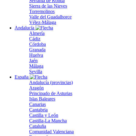
Serranía de Ronda
Sierra de las Nieves
Torremolinos
Valle del Guadalhorce
Vélez-Málaga
Andalucía
Almería
Cádiz
Córdoba
Granada
Huelva
Jaén
Málaga
Sevilla
España
Andalucía (provincias)
Aragón
Principado de Asturias
Islas Baleares
Canarias
Cantabria
Castilla y León
Castilla-La Mancha
Cataluña
Comunidad Valenciana