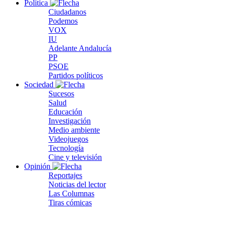
Política
Ciudadanos
Podemos
VOX
IU
Adelante Andalucía
PP
PSOE
Partidos políticos
Sociedad
Sucesos
Salud
Educación
Investigación
Medio ambiente
Videojuegos
Tecnología
Cine y televisión
Opinión
Reportajes
Noticias del lector
Las Columnas
Tiras cómicas