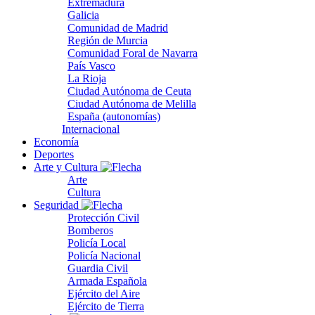
Extremadura
Galicia
Comunidad de Madrid
Región de Murcia
Comunidad Foral de Navarra
País Vasco
La Rioja
Ciudad Autónoma de Ceuta
Ciudad Autónoma de Melilla
España (autonomías)
Internacional
Economía
Deportes
Arte y Cultura
Arte
Cultura
Seguridad
Protección Civil
Bomberos
Policía Local
Policía Nacional
Guardia Civil
Armada Española
Ejército del Aire
Ejército de Tierra