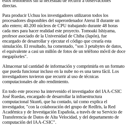
estos fenómenos sin la necesidad de recurrir a observaciones
directas.
Para producir Uchuu los investigadores utilizaron todos los
procesadores disponibles del superordenador Aterui II durante un
año entero; 40.200 núcleos de CPU trabajando durante 48 horas
cada mes para hacer realidad este proyecto. Tomoaki Ishiyama,
profesor asociado de la Universidad de Chiba (Japón), fue
encargado de desarrollar y ejecutar el código que crearía esta
simulación. El resultado, ha comentado, "son 3 petabytes de datos,
el equivalente a casi un millón de fotos de un teléfono móvil de doce
megapíxeles".
Almacenar tal cantidad de información y comprimirla en un formato
que pueda funcionar incluso en la nube no es una tarea fácil. Los
investigadores tuvieron que recurrir al uso de técnicas
computacionales de alto rendimiento.
En todo este proceso ha intervenido el investigador del IAA-CSIC
José Ruedas, encargado de desarrollar la infraestructura
computacional Skun6, que ha contado, tal como explica el
investigador, "con la colaboración del grupo de RedIris, la Red
Académica y de Investigación Española, a través de su Servicio de
Transferencia de Datos de Alta Velocidad, y del departamento de
computación del IAA-CSIC".