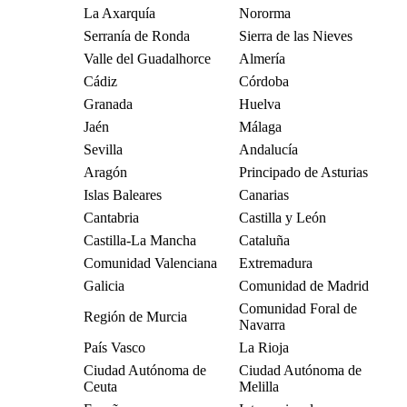
La Axarquía
Nororma
Serranía de Ronda
Sierra de las Nieves
Valle del Guadalhorce
Almería
Cádiz
Córdoba
Granada
Huelva
Jaén
Málaga
Sevilla
Andalucía
Aragón
Principado de Asturias
Islas Baleares
Canarias
Cantabria
Castilla y León
Castilla-La Mancha
Cataluña
Comunidad Valenciana
Extremadura
Galicia
Comunidad de Madrid
Comunidad Foral de
Región de Murcia
Navarra
País Vasco
La Rioja
Ciudad Autónoma de
Ciudad Autónoma de
Ceuta
Melilla