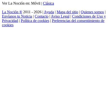
Ver La Noción en: Móvil |
Clásica
La Noción ®
2011 - 2026 |
Ayuda
|
Mapa del sitio
|
Quienes somos
|
Envíanos tu Noticia
|
Contacto
|
Aviso Legal
|
Condiciones de Uso y
Privacidad
|
Política de cookies
|
Preferencias del consentimiento de
cookies