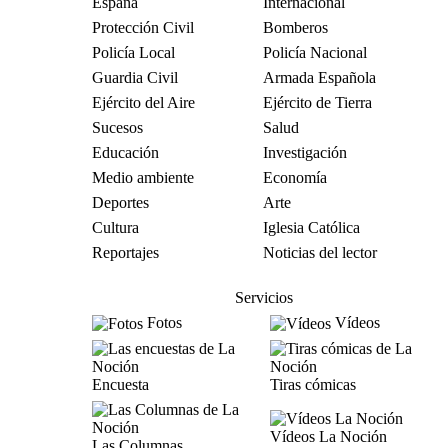
España
Internacional
Protección Civil
Bomberos
Policía Local
Policía Nacional
Guardia Civil
Armada Española
Ejército del Aire
Ejército de Tierra
Sucesos
Salud
Educación
Investigación
Medio ambiente
Economía
Deportes
Arte
Cultura
Iglesia Católica
Reportajes
Noticias del lector
Servicios
Fotos
Vídeos
Encuesta
Tiras cómicas
Vídeos La Noción
Las Columnas