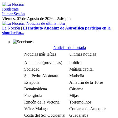
Regístrate
Iniciar Sesión
Viernes, 07 de Agosto de 2026 - 2:46 pm
La Noción
|
El Instituto Andaluz de Astrofísica participa en la
simulación...
Noticias de Portada
Noticias más leídas
Últimas noticias
Andalucía (provincias)
Política
Sociedad
Málaga capital
San Pedro Alcántara
Marbella
Estepona
Alhaurín de la Torre
Benalmádena
Cártama
Fuengirola
Mijas
Rincón de la Victoria
Torremolinos
Vélez-Málaga
Comarca de Antequera
Costa del Sol Occidental
Guadalteba