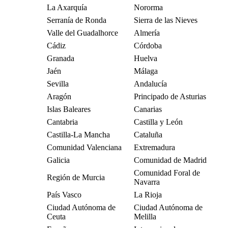
La Axarquía
Nororma
Serranía de Ronda
Sierra de las Nieves
Valle del Guadalhorce
Almería
Cádiz
Córdoba
Granada
Huelva
Jaén
Málaga
Sevilla
Andalucía
Aragón
Principado de Asturias
Islas Baleares
Canarias
Cantabria
Castilla y León
Castilla-La Mancha
Cataluña
Comunidad Valenciana
Extremadura
Galicia
Comunidad de Madrid
Comunidad Foral de
Región de Murcia
Navarra
País Vasco
La Rioja
Ciudad Autónoma de
Ciudad Autónoma de
Ceuta
Melilla