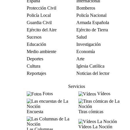
España
Internacional
Protección Civil
Bomberos
Policía Local
Policía Nacional
Guardia Civil
Armada Española
Ejército del Aire
Ejército de Tierra
Sucesos
Salud
Educación
Investigación
Medio ambiente
Economía
Deportes
Arte
Cultura
Iglesia Católica
Reportajes
Noticias del lector
Servicios
Fotos
Vídeos
Encuesta
Tiras cómicas
Vídeos La Noción
Las Columnas