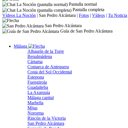
Pantalla normal
Pantalla completa
Vídeos La Noción
|
San Pedro Alcántara
|
Fotos
|
Vídeos
|
Tu Noticia
San Pedro Alcántara
Guía de San Pedro Alcántara
Málaga
Alhaurín de la Torre
Benalmádena
Cártama
Comarca de Antequera
Costa del Sol Occidental
Estepona
Fuengirola
Guadalteba
La Axarquía
Málaga capital
Marbella
Mijas
Nororma
Rincón de la Victoria
San Pedro Alcántara