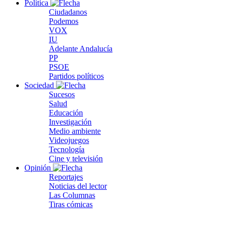
Política
Ciudadanos
Podemos
VOX
IU
Adelante Andalucía
PP
PSOE
Partidos políticos
Sociedad
Sucesos
Salud
Educación
Investigación
Medio ambiente
Videojuegos
Tecnología
Cine y televisión
Opinión
Reportajes
Noticias del lector
Las Columnas
Tiras cómicas