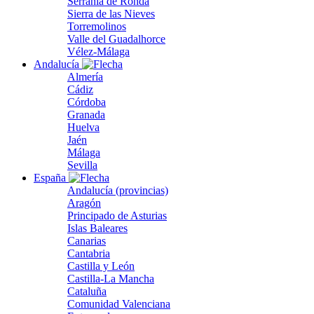
Serranía de Ronda
Sierra de las Nieves
Torremolinos
Valle del Guadalhorce
Vélez-Málaga
Andalucía
Almería
Cádiz
Córdoba
Granada
Huelva
Jaén
Málaga
Sevilla
España
Andalucía (provincias)
Aragón
Principado de Asturias
Islas Baleares
Canarias
Cantabria
Castilla y León
Castilla-La Mancha
Cataluña
Comunidad Valenciana