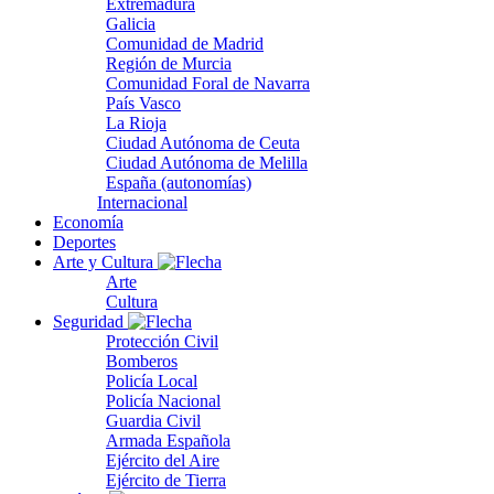
Extremadura
Galicia
Comunidad de Madrid
Región de Murcia
Comunidad Foral de Navarra
País Vasco
La Rioja
Ciudad Autónoma de Ceuta
Ciudad Autónoma de Melilla
España (autonomías)
Internacional
Economía
Deportes
Arte y Cultura
Arte
Cultura
Seguridad
Protección Civil
Bomberos
Policía Local
Policía Nacional
Guardia Civil
Armada Española
Ejército del Aire
Ejército de Tierra