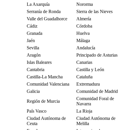
La Axarquía
Nororma
Serranía de Ronda
Sierra de las Nieves
Valle del Guadalhorce
Almería
Cádiz
Córdoba
Granada
Huelva
Jaén
Málaga
Sevilla
Andalucía
Aragón
Principado de Asturias
Islas Baleares
Canarias
Cantabria
Castilla y León
Castilla-La Mancha
Cataluña
Comunidad Valenciana
Extremadura
Galicia
Comunidad de Madrid
Comunidad Foral de
Región de Murcia
Navarra
País Vasco
La Rioja
Ciudad Autónoma de
Ciudad Autónoma de
Ceuta
Melilla