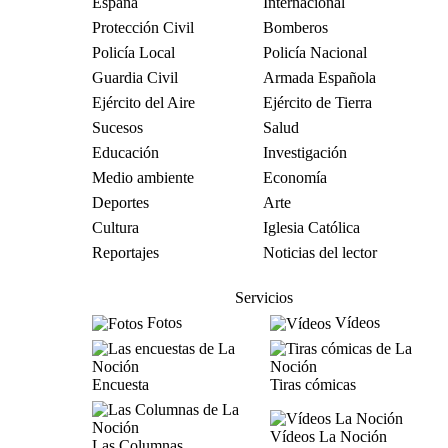
España
Internacional
Protección Civil
Bomberos
Policía Local
Policía Nacional
Guardia Civil
Armada Española
Ejército del Aire
Ejército de Tierra
Sucesos
Salud
Educación
Investigación
Medio ambiente
Economía
Deportes
Arte
Cultura
Iglesia Católica
Reportajes
Noticias del lector
Servicios
Fotos
Vídeos
Encuesta
Tiras cómicas
Vídeos La Noción
Las Columnas