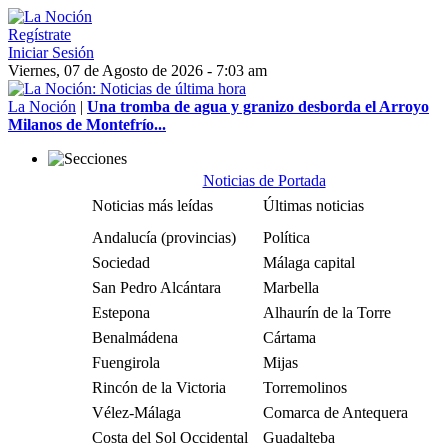
Regístrate
Iniciar Sesión
Viernes, 07 de Agosto de 2026 - 7:03 am
La Noción
|
Una tromba de agua y granizo desborda el Arroyo
Milanos de Montefrío...
Noticias de Portada
Noticias más leídas
Últimas noticias
Andalucía (provincias)
Política
Sociedad
Málaga capital
San Pedro Alcántara
Marbella
Estepona
Alhaurín de la Torre
Benalmádena
Cártama
Fuengirola
Mijas
Rincón de la Victoria
Torremolinos
Vélez-Málaga
Comarca de Antequera
Costa del Sol Occidental
Guadalteba