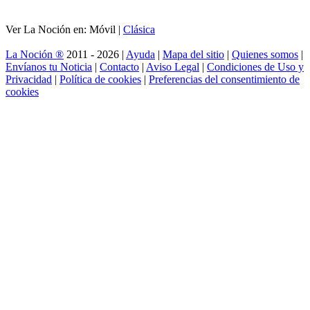
Ver La Noción en: Móvil |
Clásica
La Noción ®
2011 - 2026 |
Ayuda
|
Mapa del sitio
|
Quienes somos
|
Envíanos tu Noticia
|
Contacto
|
Aviso Legal
|
Condiciones de Uso y
Privacidad
|
Política de cookies
|
Preferencias del consentimiento de
cookies