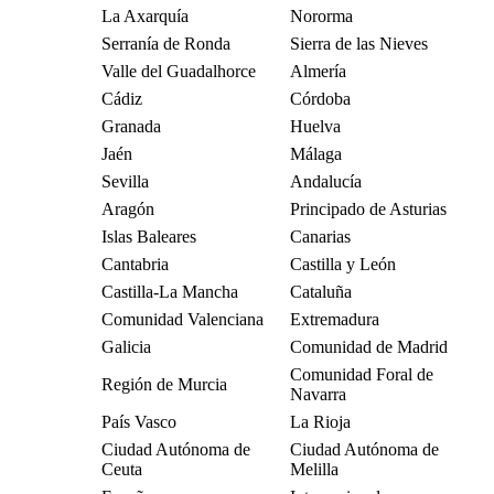
La Axarquía
Nororma
Serranía de Ronda
Sierra de las Nieves
Valle del Guadalhorce
Almería
Cádiz
Córdoba
Granada
Huelva
Jaén
Málaga
Sevilla
Andalucía
Aragón
Principado de Asturias
Islas Baleares
Canarias
Cantabria
Castilla y León
Castilla-La Mancha
Cataluña
Comunidad Valenciana
Extremadura
Galicia
Comunidad de Madrid
Comunidad Foral de
Región de Murcia
Navarra
País Vasco
La Rioja
Ciudad Autónoma de
Ciudad Autónoma de
Ceuta
Melilla