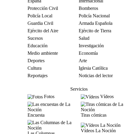
España
Internacional
Protección Civil
Bomberos
Policía Local
Policía Nacional
Guardia Civil
Armada Española
Ejército del Aire
Ejército de Tierra
Sucesos
Salud
Educación
Investigación
Medio ambiente
Economía
Deportes
Arte
Cultura
Iglesia Católica
Reportajes
Noticias del lector
Servicios
Fotos
Vídeos
Encuesta
Tiras cómicas
Vídeos La Noción
Las Columnas