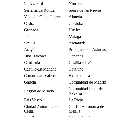
La Axarquía
Nororma
Serranía de Ronda
Sierra de las Nieves
Valle del Guadalhorce
Almería
Cádiz
Córdoba
Granada
Huelva
Jaén
Málaga
Sevilla
Andalucía
Aragón
Principado de Asturias
Islas Baleares
Canarias
Cantabria
Castilla y León
Castilla-La Mancha
Cataluña
Comunidad Valenciana
Extremadura
Galicia
Comunidad de Madrid
Comunidad Foral de
Región de Murcia
Navarra
País Vasco
La Rioja
Ciudad Autónoma de
Ciudad Autónoma de
Ceuta
Melilla