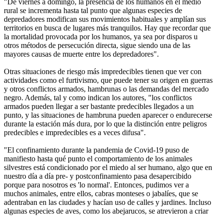
"De viernes a domingo, la presencia de los humanos en el medio
rural se incrementa hasta tal punto que algunas especies de
depredadores modifican sus movimientos habituales y amplían sus
territorios en busca de lugares más tranquilos. Hay que recordar que
la mortalidad provocada por los humanos, ya sea por disparos u
otros métodos de persecución directa, sigue siendo una de las
mayores causas de muerte entre los depredadores".
Otras situaciones de riesgo más impredecibles tienen que ver con
actividades como el furtivismo, que puede tener su origen en guerras
y otros conflictos armados, hambrunas o las demandas del mercado
negro. Además, tal y como indican los autores, "los conflictos
armados pueden llegar a ser bastante predecibles llegados a un
punto, y las situaciones de hambruna pueden aparecer o endurecerse
durante la estación más dura, por lo que la distinción entre peligros
predecibles e impredecibles es a veces difusa".
"El confinamiento durante la pandemia de Covid-19 puso de
manifiesto hasta qué punto el comportamiento de los animales
silvestres está condicionado por el miedo al ser humano, algo que en
nuestro día a día pre- y postconfinamiento pasa desapercibido
porque para nosotros es 'lo normal'. Entonces, pudimos ver a
muchos animales, entre ellos, cabras monteses o jabalíes, que se
adentraban en las ciudades y hacían uso de calles y jardines. Incluso
algunas especies de aves, como los abejarucos, se atrevieron a criar