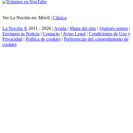
Ver La Noción en: Móvil |
Clásica
La Noción ®
2011 - 2026 |
Ayuda
|
Mapa del sitio
|
Quienes somos
|
Envíanos tu Noticia
|
Contacto
|
Aviso Legal
|
Condiciones de Uso y
Privacidad
|
Política de cookies
|
Preferencias del consentimiento de
cookies