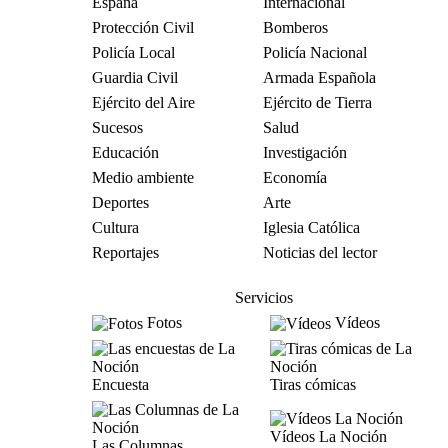
España
Internacional
Protección Civil
Bomberos
Policía Local
Policía Nacional
Guardia Civil
Armada Española
Ejército del Aire
Ejército de Tierra
Sucesos
Salud
Educación
Investigación
Medio ambiente
Economía
Deportes
Arte
Cultura
Iglesia Católica
Reportajes
Noticias del lector
Servicios
Fotos
Vídeos
Encuesta
Tiras cómicas
Vídeos La Noción
Las Columnas