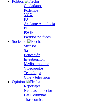
Política
Ciudadanos
Podemos
VOX
IU
Adelante Andalucía
PP
PSOE
Partidos políticos
Sociedad
Sucesos
Salud
Educación
Investigación
Medio ambiente
Videojuegos
Tecnología
Cine y televisión
Opinión
Reportajes
Noticias del lector
Las Columnas
Tiras cómicas