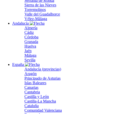
Serranía de Ronda
Sierra de las Nieves
Torremolinos
Valle del Guadalhorce
Vélez-Málaga
Andalucía
Almería
Cádiz
Córdoba
Granada
Huelva
Jaén
Málaga
Sevilla
España
Andalucía (provincias)
Aragón
Principado de Asturias
Islas Baleares
Canarias
Cantabria
Castilla y León
Castilla-La Mancha
Cataluña
Comunidad Valenciana