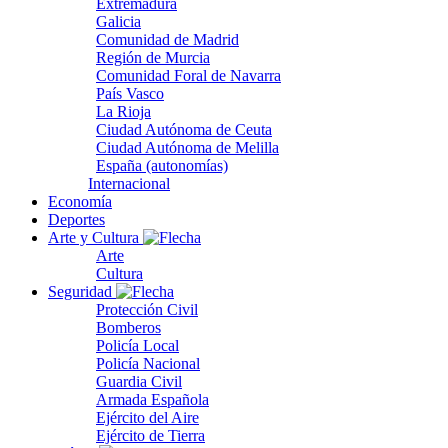
Extremadura
Galicia
Comunidad de Madrid
Región de Murcia
Comunidad Foral de Navarra
País Vasco
La Rioja
Ciudad Autónoma de Ceuta
Ciudad Autónoma de Melilla
España (autonomías)
Internacional
Economía
Deportes
Arte y Cultura
Arte
Cultura
Seguridad
Protección Civil
Bomberos
Policía Local
Policía Nacional
Guardia Civil
Armada Española
Ejército del Aire
Ejército de Tierra