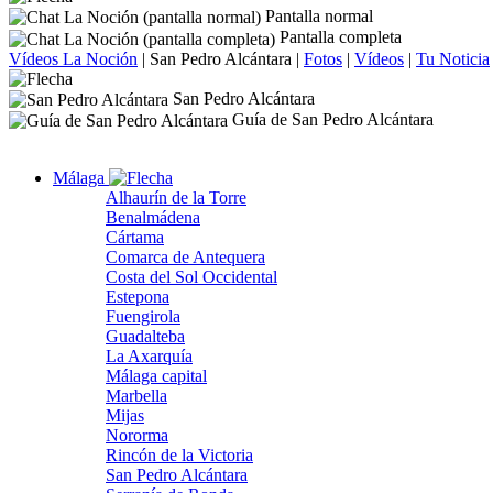
Pantalla normal
Pantalla completa
Vídeos La Noción
|
San Pedro Alcántara
|
Fotos
|
Vídeos
|
Tu Noticia
San Pedro Alcántara
Guía de San Pedro Alcántara
Málaga
Alhaurín de la Torre
Benalmádena
Cártama
Comarca de Antequera
Costa del Sol Occidental
Estepona
Fuengirola
Guadalteba
La Axarquía
Málaga capital
Marbella
Mijas
Nororma
Rincón de la Victoria
San Pedro Alcántara