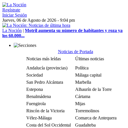
Regístrate
Iniciar Sesión
Jueves, 06 de Agosto de 2026 - 9:04 pm
La Noción
|
Motril aumenta su número de habitantes y roza ya
los 60.000...
Noticias de Portada
Noticias más leídas
Últimas noticias
Andalucía (provincias)
Política
Sociedad
Málaga capital
San Pedro Alcántara
Marbella
Estepona
Alhaurín de la Torre
Benalmádena
Cártama
Fuengirola
Mijas
Rincón de la Victoria
Torremolinos
Vélez-Málaga
Comarca de Antequera
Costa del Sol Occidental
Guadalteba