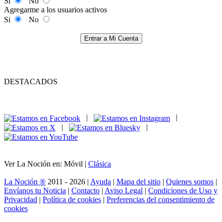
Si
No
Agregarme a los usuarios activos
Si
No
Entrar a Mi Cuenta
DESTACADOS
|
|
|
|
Ver La Noción en: Móvil |
Clásica
La Noción ®
2011 - 2026 |
Ayuda
|
Mapa del sitio
|
Quienes somos
|
Envíanos tu Noticia
|
Contacto
|
Aviso Legal
|
Condiciones de Uso y
Privacidad
|
Política de cookies
|
Preferencias del consentimiento de
cookies