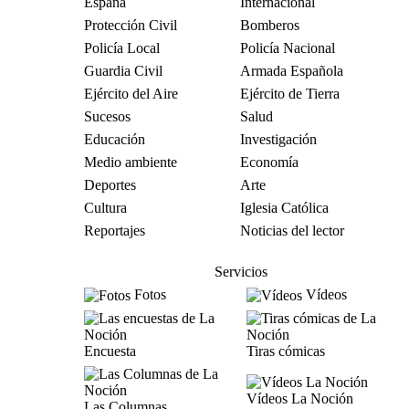
España
Internacional
Protección Civil
Bomberos
Policía Local
Policía Nacional
Guardia Civil
Armada Española
Ejército del Aire
Ejército de Tierra
Sucesos
Salud
Educación
Investigación
Medio ambiente
Economía
Deportes
Arte
Cultura
Iglesia Católica
Reportajes
Noticias del lector
Servicios
Fotos
Vídeos
Encuesta
Tiras cómicas
Vídeos La Noción
Las Columnas