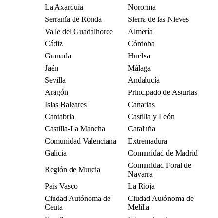
La Axarquía
Nororma
Serranía de Ronda
Sierra de las Nieves
Valle del Guadalhorce
Almería
Cádiz
Córdoba
Granada
Huelva
Jaén
Málaga
Sevilla
Andalucía
Aragón
Principado de Asturias
Islas Baleares
Canarias
Cantabria
Castilla y León
Castilla-La Mancha
Cataluña
Comunidad Valenciana
Extremadura
Galicia
Comunidad de Madrid
Comunidad Foral de
Región de Murcia
Navarra
País Vasco
La Rioja
Ciudad Autónoma de
Ciudad Autónoma de
Ceuta
Melilla