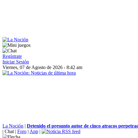
Regístrate
Iniciar Sesión
Viernes, 07 de Agosto de 2026 - 8:42 am
La Noción
|
Detenido el presunto autor de cinco atracos perpetrad
|
Chat
|
Foro
|
App
|