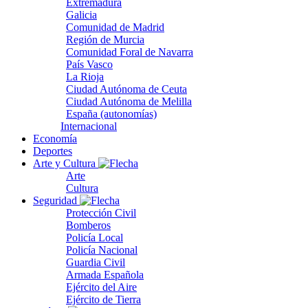
Extremadura
Galicia
Comunidad de Madrid
Región de Murcia
Comunidad Foral de Navarra
País Vasco
La Rioja
Ciudad Autónoma de Ceuta
Ciudad Autónoma de Melilla
España (autonomías)
Internacional
Economía
Deportes
Arte y Cultura
Arte
Cultura
Seguridad
Protección Civil
Bomberos
Policía Local
Policía Nacional
Guardia Civil
Armada Española
Ejército del Aire
Ejército de Tierra