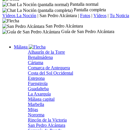
Pantalla normal
Pantalla completa
Vídeos La Noción
|
San Pedro Alcántara
|
Fotos
|
Vídeos
|
Tu Noticia
San Pedro Alcántara
Guía de San Pedro Alcántara
Málaga
Alhaurín de la Torre
Benalmádena
Cártama
Comarca de Antequera
Costa del Sol Occidental
Estepona
Fuengirola
Guadalteba
La Axarquía
Málaga capital
Marbella
Mijas
Nororma
Rincón de la Victoria
San Pedro Alcántara