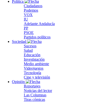
Política
Ciudadanos
Podemos
VOX
IU
Adelante Andalucía
PP
PSOE
Partidos políticos
Sociedad
Sucesos
Salud
Educación
Investigación
Medio ambiente
Videojuegos
Tecnología
Cine y televisión
Opinión
Reportajes
Noticias del lector
Las Columnas
Tiras cómicas