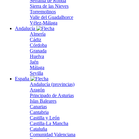
Serranía de Ronda
Sierra de las Nieves
Torremolinos
Valle del Guadalhorce
Vélez-Málaga
Andalucía
Almería
Cádiz
Córdoba
Granada
Huelva
Jaén
Málaga
Sevilla
España
Andalucía (provincias)
Aragón
Principado de Asturias
Islas Baleares
Canarias
Cantabria
Castilla y León
Castilla-La Mancha
Cataluña
Comunidad Valenciana