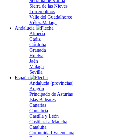
Serranía de Ronda
Sierra de las Nieves
Torremolinos
Valle del Guadalhorce
Vélez-Málaga
Andalucía
Almería
Cádiz
Córdoba
Granada
Huelva
Jaén
Málaga
Sevilla
España
Andalucía (provincias)
Aragón
Principado de Asturias
Islas Baleares
Canarias
Cantabria
Castilla y León
Castilla-La Mancha
Cataluña
Comunidad Valenciana