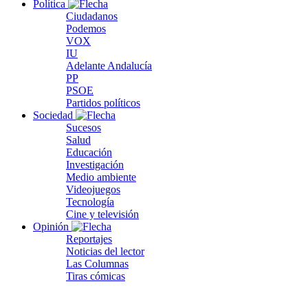
Política
Ciudadanos
Podemos
VOX
IU
Adelante Andalucía
PP
PSOE
Partidos políticos
Sociedad
Sucesos
Salud
Educación
Investigación
Medio ambiente
Videojuegos
Tecnología
Cine y televisión
Opinión
Reportajes
Noticias del lector
Las Columnas
Tiras cómicas