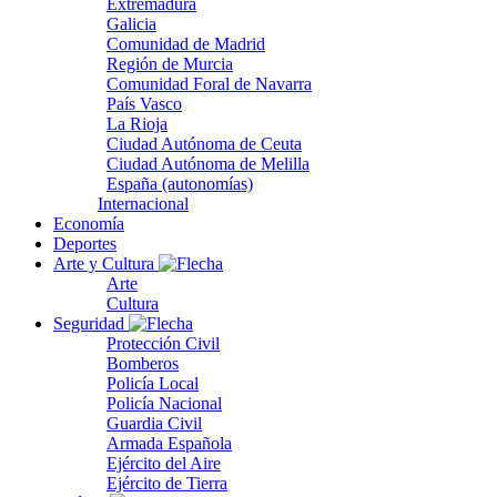
Extremadura
Galicia
Comunidad de Madrid
Región de Murcia
Comunidad Foral de Navarra
País Vasco
La Rioja
Ciudad Autónoma de Ceuta
Ciudad Autónoma de Melilla
España (autonomías)
Internacional
Economía
Deportes
Arte y Cultura
Arte
Cultura
Seguridad
Protección Civil
Bomberos
Policía Local
Policía Nacional
Guardia Civil
Armada Española
Ejército del Aire
Ejército de Tierra