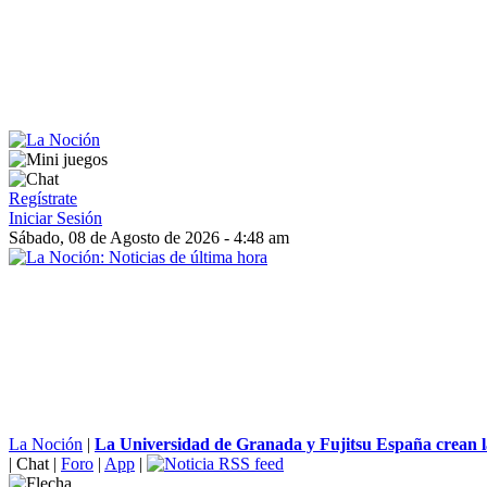
Regístrate
Iniciar Sesión
Sábado, 08 de Agosto de 2026 - 4:48 am
La Noción
|
La Universidad de Granada y Fujitsu España crean l
|
Chat
|
Foro
|
App
|