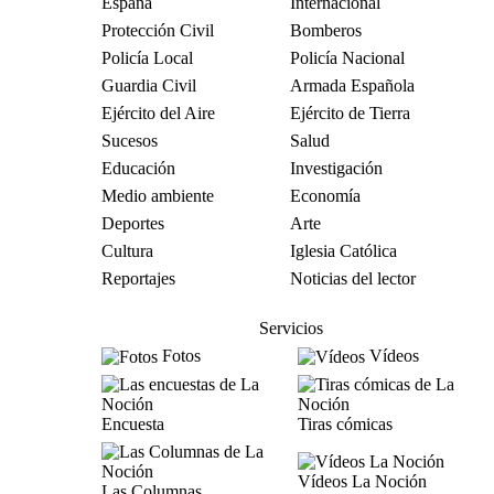
España
Internacional
Protección Civil
Bomberos
Policía Local
Policía Nacional
Guardia Civil
Armada Española
Ejército del Aire
Ejército de Tierra
Sucesos
Salud
Educación
Investigación
Medio ambiente
Economía
Deportes
Arte
Cultura
Iglesia Católica
Reportajes
Noticias del lector
Servicios
Fotos
Vídeos
Encuesta
Tiras cómicas
Vídeos La Noción
Las Columnas