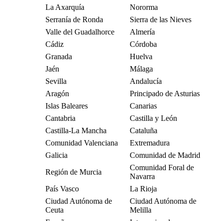
La Axarquía
Nororma
Serranía de Ronda
Sierra de las Nieves
Valle del Guadalhorce
Almería
Cádiz
Córdoba
Granada
Huelva
Jaén
Málaga
Sevilla
Andalucía
Aragón
Principado de Asturias
Islas Baleares
Canarias
Cantabria
Castilla y León
Castilla-La Mancha
Cataluña
Comunidad Valenciana
Extremadura
Galicia
Comunidad de Madrid
Comunidad Foral de
Región de Murcia
Navarra
País Vasco
La Rioja
Ciudad Autónoma de
Ciudad Autónoma de
Ceuta
Melilla