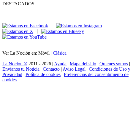
DESTACADOS
|
|
|
|
Ver La Noción en: Móvil |
Clásica
La Noción ®
2011 - 2026 |
Ayuda
|
Mapa del sitio
|
Quienes somos
|
Envíanos tu Noticia
|
Contacto
|
Aviso Legal
|
Condiciones de Uso y
Privacidad
|
Política de cookies
|
Preferencias del consentimiento de
cookies