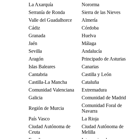
La Axarquía
Nororma
Serranía de Ronda
Sierra de las Nieves
Valle del Guadalhorce
Almería
Cádiz
Córdoba
Granada
Huelva
Jaén
Málaga
Sevilla
Andalucía
Aragón
Principado de Asturias
Islas Baleares
Canarias
Cantabria
Castilla y León
Castilla-La Mancha
Cataluña
Comunidad Valenciana
Extremadura
Galicia
Comunidad de Madrid
Comunidad Foral de
Región de Murcia
Navarra
País Vasco
La Rioja
Ciudad Autónoma de
Ciudad Autónoma de
Ceuta
Melilla