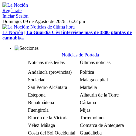
Regístrate
Iniciar Sesión
Domingo, 09 de Agosto de 2026 - 6:22 pm
La Noción
|
La Guardia Civil interviene más de 3800 plantas de
cannabis...
Noticias de Portada
Noticias más leídas
Últimas noticias
Andalucía (provincias)
Política
Sociedad
Málaga capital
San Pedro Alcántara
Marbella
Estepona
Alhaurín de la Torre
Benalmádena
Cártama
Fuengirola
Mijas
Rincón de la Victoria
Torremolinos
Vélez-Málaga
Comarca de Antequera
Costa del Sol Occidental
Guadalteba