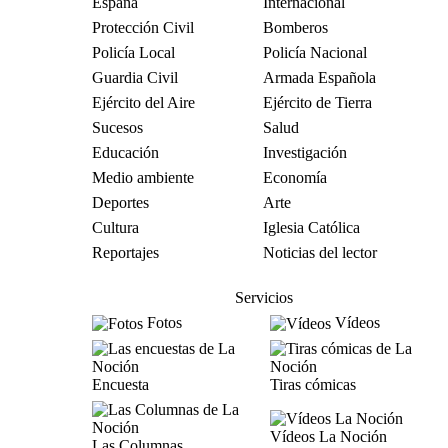
España
Internacional
Protección Civil
Bomberos
Policía Local
Policía Nacional
Guardia Civil
Armada Española
Ejército del Aire
Ejército de Tierra
Sucesos
Salud
Educación
Investigación
Medio ambiente
Economía
Deportes
Arte
Cultura
Iglesia Católica
Reportajes
Noticias del lector
Servicios
Fotos
Vídeos
Encuesta
Tiras cómicas
Vídeos La Noción
Las Columnas