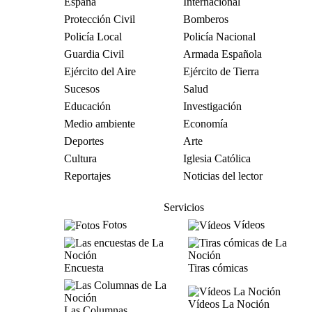
España
Internacional
Protección Civil
Bomberos
Policía Local
Policía Nacional
Guardia Civil
Armada Española
Ejército del Aire
Ejército de Tierra
Sucesos
Salud
Educación
Investigación
Medio ambiente
Economía
Deportes
Arte
Cultura
Iglesia Católica
Reportajes
Noticias del lector
Servicios
Fotos
Vídeos
Encuesta
Tiras cómicas
Vídeos La Noción
Las Columnas