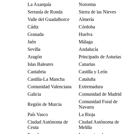
La Axarquía
Nororma
Serranía de Ronda
Sierra de las Nieves
Valle del Guadalhorce
Almería
Cádiz
Córdoba
Granada
Huelva
Jaén
Málaga
Sevilla
Andalucía
Aragón
Principado de Asturias
Islas Baleares
Canarias
Cantabria
Castilla y León
Castilla-La Mancha
Cataluña
Comunidad Valenciana
Extremadura
Galicia
Comunidad de Madrid
Comunidad Foral de
Región de Murcia
Navarra
País Vasco
La Rioja
Ciudad Autónoma de
Ciudad Autónoma de
Ceuta
Melilla