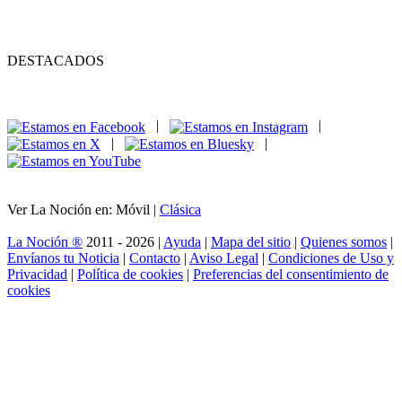
DESTACADOS
|
|
|
|
Ver La Noción en: Móvil |
Clásica
La Noción ®
2011 - 2026 |
Ayuda
|
Mapa del sitio
|
Quienes somos
|
Envíanos tu Noticia
|
Contacto
|
Aviso Legal
|
Condiciones de Uso y
Privacidad
|
Política de cookies
|
Preferencias del consentimiento de
cookies