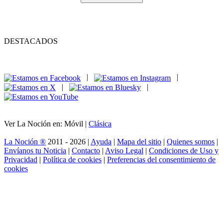
DESTACADOS
|
|
|
|
Ver La Noción en: Móvil |
Clásica
La Noción ®
2011 - 2026 |
Ayuda
|
Mapa del sitio
|
Quienes somos
|
Envíanos tu Noticia
|
Contacto
|
Aviso Legal
|
Condiciones de Uso y
Privacidad
|
Política de cookies
|
Preferencias del consentimiento de
cookies