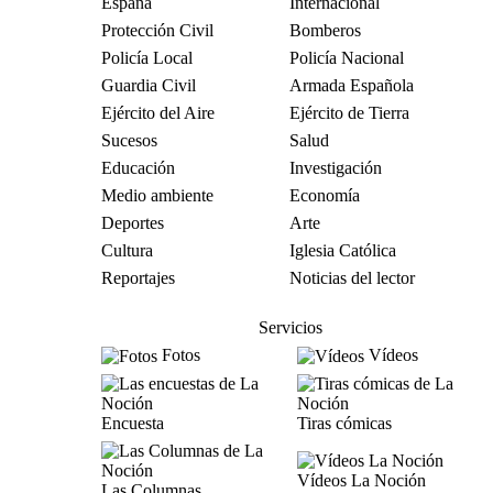
España
Internacional
Protección Civil
Bomberos
Policía Local
Policía Nacional
Guardia Civil
Armada Española
Ejército del Aire
Ejército de Tierra
Sucesos
Salud
Educación
Investigación
Medio ambiente
Economía
Deportes
Arte
Cultura
Iglesia Católica
Reportajes
Noticias del lector
Servicios
Fotos
Vídeos
Encuesta
Tiras cómicas
Vídeos La Noción
Las Columnas