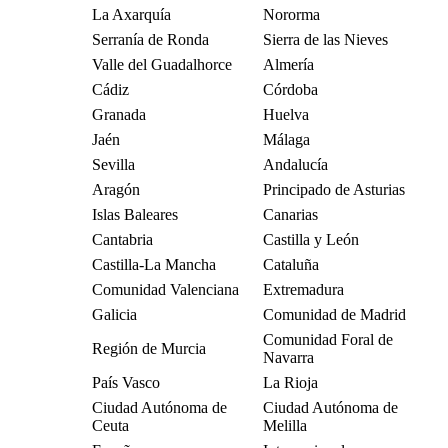
La Axarquía
Nororma
Serranía de Ronda
Sierra de las Nieves
Valle del Guadalhorce
Almería
Cádiz
Córdoba
Granada
Huelva
Jaén
Málaga
Sevilla
Andalucía
Aragón
Principado de Asturias
Islas Baleares
Canarias
Cantabria
Castilla y León
Castilla-La Mancha
Cataluña
Comunidad Valenciana
Extremadura
Galicia
Comunidad de Madrid
Comunidad Foral de
Región de Murcia
Navarra
País Vasco
La Rioja
Ciudad Autónoma de
Ciudad Autónoma de
Ceuta
Melilla