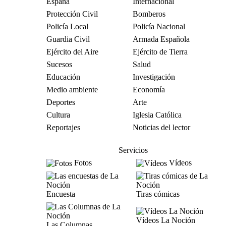
España
Internacional
Protección Civil
Bomberos
Policía Local
Policía Nacional
Guardia Civil
Armada Española
Ejército del Aire
Ejército de Tierra
Sucesos
Salud
Educación
Investigación
Medio ambiente
Economía
Deportes
Arte
Cultura
Iglesia Católica
Reportajes
Noticias del lector
Servicios
Fotos
Vídeos
Encuesta
Tiras cómicas
Vídeos La Noción
Las Columnas