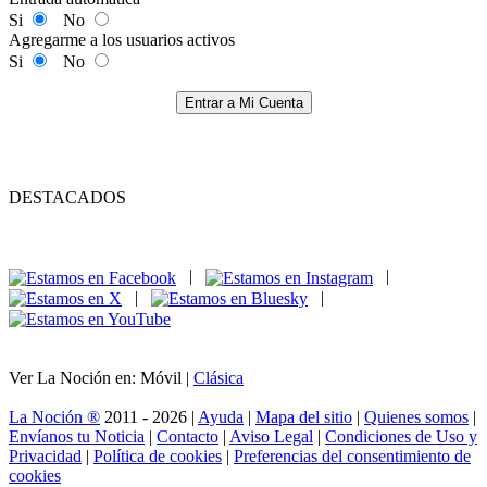
Si
No
Agregarme a los usuarios activos
Si
No
Entrar a Mi Cuenta
DESTACADOS
|
|
|
|
Ver La Noción en: Móvil |
Clásica
La Noción ®
2011 - 2026 |
Ayuda
|
Mapa del sitio
|
Quienes somos
|
Envíanos tu Noticia
|
Contacto
|
Aviso Legal
|
Condiciones de Uso y
Privacidad
|
Política de cookies
|
Preferencias del consentimiento de
cookies