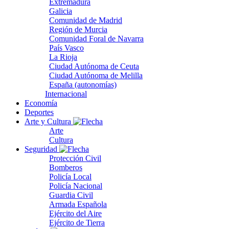
Extremadura
Galicia
Comunidad de Madrid
Región de Murcia
Comunidad Foral de Navarra
País Vasco
La Rioja
Ciudad Autónoma de Ceuta
Ciudad Autónoma de Melilla
España (autonomías)
Internacional
Economía
Deportes
Arte y Cultura
Arte
Cultura
Seguridad
Protección Civil
Bomberos
Policía Local
Policía Nacional
Guardia Civil
Armada Española
Ejército del Aire
Ejército de Tierra