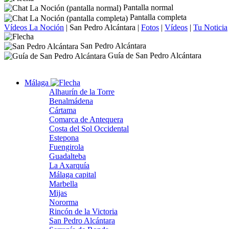
Pantalla normal
Pantalla completa
Vídeos La Noción
|
San Pedro Alcántara
|
Fotos
|
Vídeos
|
Tu Noticia
San Pedro Alcántara
Guía de San Pedro Alcántara
Málaga
Alhaurín de la Torre
Benalmádena
Cártama
Comarca de Antequera
Costa del Sol Occidental
Estepona
Fuengirola
Guadalteba
La Axarquía
Málaga capital
Marbella
Mijas
Nororma
Rincón de la Victoria
San Pedro Alcántara