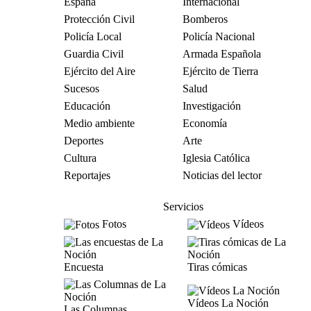
España
Internacional
Protección Civil
Bomberos
Policía Local
Policía Nacional
Guardia Civil
Armada Española
Ejército del Aire
Ejército de Tierra
Sucesos
Salud
Educación
Investigación
Medio ambiente
Economía
Deportes
Arte
Cultura
Iglesia Católica
Reportajes
Noticias del lector
Servicios
Fotos
Vídeos
Encuesta
Tiras cómicas
Vídeos La Noción
Las Columnas