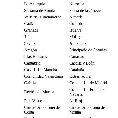
La Axarquía
Nororma
Serranía de Ronda
Sierra de las Nieves
Valle del Guadalhorce
Almería
Cádiz
Córdoba
Granada
Huelva
Jaén
Málaga
Sevilla
Andalucía
Aragón
Principado de Asturias
Islas Baleares
Canarias
Cantabria
Castilla y León
Castilla-La Mancha
Cataluña
Comunidad Valenciana
Extremadura
Galicia
Comunidad de Madrid
Comunidad Foral de
Región de Murcia
Navarra
País Vasco
La Rioja
Ciudad Autónoma de
Ciudad Autónoma de
Ceuta
Melilla