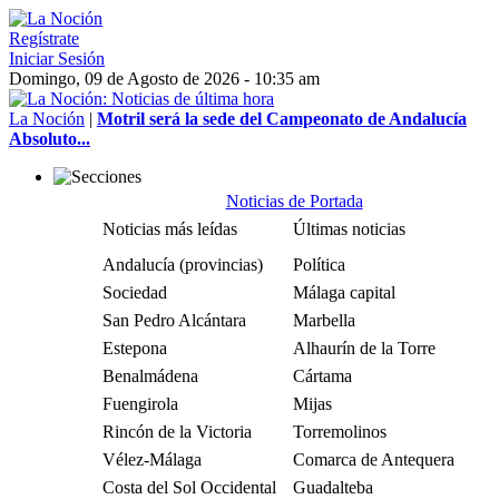
Regístrate
Iniciar Sesión
Domingo, 09 de Agosto de 2026 - 10:35 am
La Noción
|
Motril será la sede del Campeonato de Andalucía
Absoluto...
Noticias de Portada
Noticias más leídas
Últimas noticias
Andalucía (provincias)
Política
Sociedad
Málaga capital
San Pedro Alcántara
Marbella
Estepona
Alhaurín de la Torre
Benalmádena
Cártama
Fuengirola
Mijas
Rincón de la Victoria
Torremolinos
Vélez-Málaga
Comarca de Antequera
Costa del Sol Occidental
Guadalteba