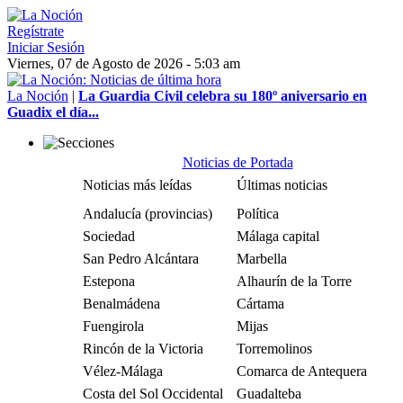
Regístrate
Iniciar Sesión
Viernes, 07 de Agosto de 2026 - 5:03 am
La Noción
|
La Guardia Civil celebra su 180º aniversario en
Guadix el día...
Noticias de Portada
Noticias más leídas
Últimas noticias
Andalucía (provincias)
Política
Sociedad
Málaga capital
San Pedro Alcántara
Marbella
Estepona
Alhaurín de la Torre
Benalmádena
Cártama
Fuengirola
Mijas
Rincón de la Victoria
Torremolinos
Vélez-Málaga
Comarca de Antequera
Costa del Sol Occidental
Guadalteba