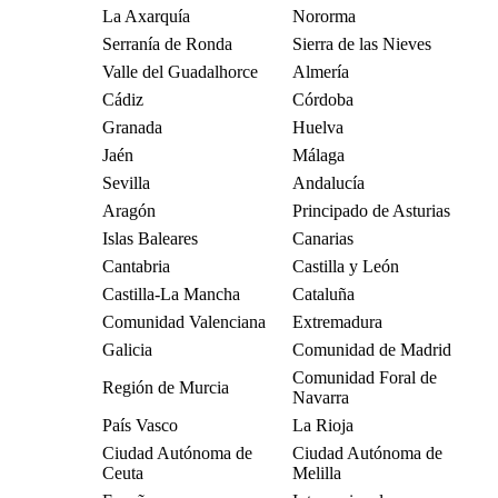
La Axarquía
Nororma
Serranía de Ronda
Sierra de las Nieves
Valle del Guadalhorce
Almería
Cádiz
Córdoba
Granada
Huelva
Jaén
Málaga
Sevilla
Andalucía
Aragón
Principado de Asturias
Islas Baleares
Canarias
Cantabria
Castilla y León
Castilla-La Mancha
Cataluña
Comunidad Valenciana
Extremadura
Galicia
Comunidad de Madrid
Comunidad Foral de
Región de Murcia
Navarra
País Vasco
La Rioja
Ciudad Autónoma de
Ciudad Autónoma de
Ceuta
Melilla