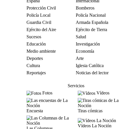
España
Internacional
Protección Civil
Bomberos
Policía Local
Policía Nacional
Guardia Civil
Armada Española
Ejército del Aire
Ejército de Tierra
Sucesos
Salud
Educación
Investigación
Medio ambiente
Economía
Deportes
Arte
Cultura
Iglesia Católica
Reportajes
Noticias del lector
Servicios
Fotos
Vídeos
Encuesta
Tiras cómicas
Vídeos La Noción
Las Columnas