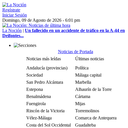
Regístrate
Iniciar Sesión
Domingo, 09 de Agosto de 2026 - 6:01 pm
La Noción
|
Un fallecido en un accidente de tráfico en la A-44 en
Deifontes...
Noticias de Portada
Noticias más leídas
Últimas noticias
Andalucía (provincias)
Política
Sociedad
Málaga capital
San Pedro Alcántara
Marbella
Estepona
Alhaurín de la Torre
Benalmádena
Cártama
Fuengirola
Mijas
Rincón de la Victoria
Torremolinos
Vélez-Málaga
Comarca de Antequera
Costa del Sol Occidental
Guadalteba