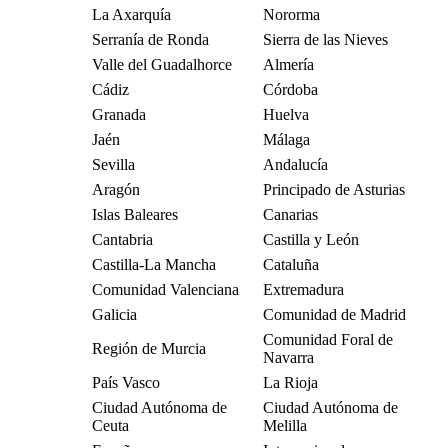
La Axarquía
Nororma
Serranía de Ronda
Sierra de las Nieves
Valle del Guadalhorce
Almería
Cádiz
Córdoba
Granada
Huelva
Jaén
Málaga
Sevilla
Andalucía
Aragón
Principado de Asturias
Islas Baleares
Canarias
Cantabria
Castilla y León
Castilla-La Mancha
Cataluña
Comunidad Valenciana
Extremadura
Galicia
Comunidad de Madrid
Comunidad Foral de
Región de Murcia
Navarra
País Vasco
La Rioja
Ciudad Autónoma de
Ciudad Autónoma de
Ceuta
Melilla