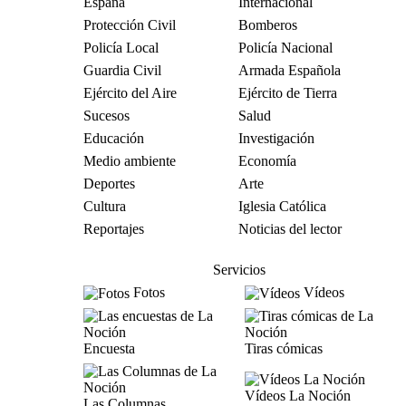
España
Internacional
Protección Civil
Bomberos
Policía Local
Policía Nacional
Guardia Civil
Armada Española
Ejército del Aire
Ejército de Tierra
Sucesos
Salud
Educación
Investigación
Medio ambiente
Economía
Deportes
Arte
Cultura
Iglesia Católica
Reportajes
Noticias del lector
Servicios
Fotos
Vídeos
Encuesta
Tiras cómicas
Vídeos La Noción
Las Columnas