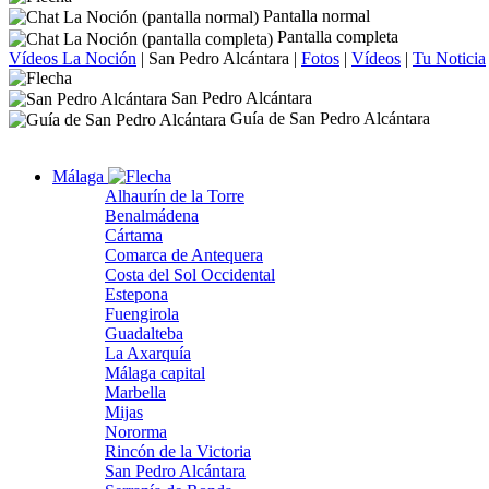
Pantalla normal
Pantalla completa
Vídeos La Noción
|
San Pedro Alcántara
|
Fotos
|
Vídeos
|
Tu Noticia
San Pedro Alcántara
Guía de San Pedro Alcántara
Málaga
Alhaurín de la Torre
Benalmádena
Cártama
Comarca de Antequera
Costa del Sol Occidental
Estepona
Fuengirola
Guadalteba
La Axarquía
Málaga capital
Marbella
Mijas
Nororma
Rincón de la Victoria
San Pedro Alcántara