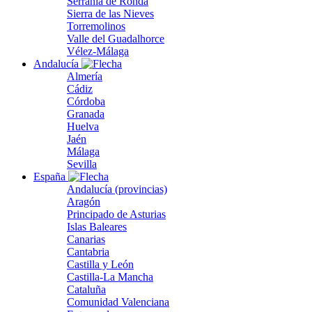
Serranía de Ronda
Sierra de las Nieves
Torremolinos
Valle del Guadalhorce
Vélez-Málaga
Andalucía
Almería
Cádiz
Córdoba
Granada
Huelva
Jaén
Málaga
Sevilla
España
Andalucía (provincias)
Aragón
Principado de Asturias
Islas Baleares
Canarias
Cantabria
Castilla y León
Castilla-La Mancha
Cataluña
Comunidad Valenciana