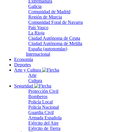
Extremadura
Galicia
Comunidad de Madrid
Región de Murcia
Comunidad Foral de Navarra
País Vasco
La Rioja
Ciudad Autónoma de Ceuta
Ciudad Autónoma de Melilla
España (autonomías)
Internacional
Economía
Deportes
Arte y Cultura
Arte
Cultura
Seguridad
Protección Civil
Bomberos
Policía Local
Policía Nacional
Guardia Civil
Armada Española
Ejército del Aire
Ejército de Tierra