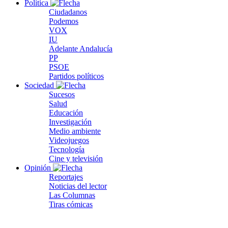
Política
Ciudadanos
Podemos
VOX
IU
Adelante Andalucía
PP
PSOE
Partidos políticos
Sociedad
Sucesos
Salud
Educación
Investigación
Medio ambiente
Videojuegos
Tecnología
Cine y televisión
Opinión
Reportajes
Noticias del lector
Las Columnas
Tiras cómicas