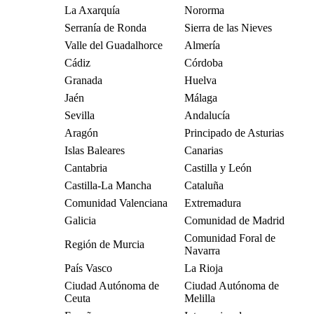
La Axarquía
Nororma
Serranía de Ronda
Sierra de las Nieves
Valle del Guadalhorce
Almería
Cádiz
Córdoba
Granada
Huelva
Jaén
Málaga
Sevilla
Andalucía
Aragón
Principado de Asturias
Islas Baleares
Canarias
Cantabria
Castilla y León
Castilla-La Mancha
Cataluña
Comunidad Valenciana
Extremadura
Galicia
Comunidad de Madrid
Comunidad Foral de
Región de Murcia
Navarra
País Vasco
La Rioja
Ciudad Autónoma de
Ciudad Autónoma de
Ceuta
Melilla