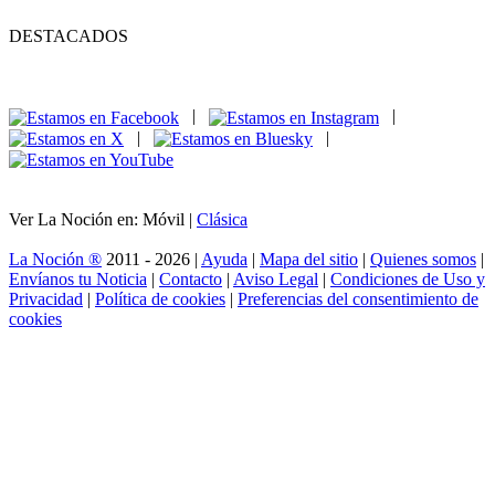
DESTACADOS
|
|
|
|
Ver La Noción en: Móvil |
Clásica
La Noción ®
2011 - 2026 |
Ayuda
|
Mapa del sitio
|
Quienes somos
|
Envíanos tu Noticia
|
Contacto
|
Aviso Legal
|
Condiciones de Uso y
Privacidad
|
Política de cookies
|
Preferencias del consentimiento de
cookies