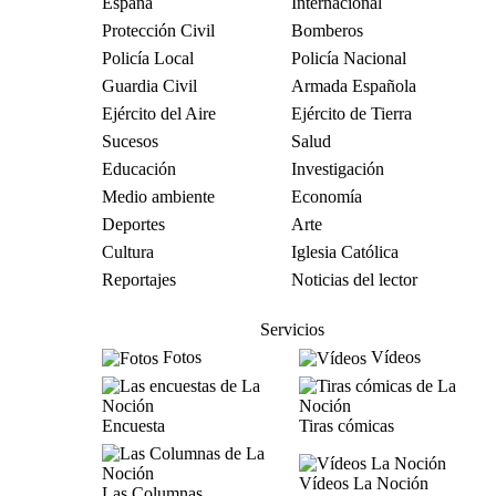
España
Internacional
Protección Civil
Bomberos
Policía Local
Policía Nacional
Guardia Civil
Armada Española
Ejército del Aire
Ejército de Tierra
Sucesos
Salud
Educación
Investigación
Medio ambiente
Economía
Deportes
Arte
Cultura
Iglesia Católica
Reportajes
Noticias del lector
Servicios
Fotos
Vídeos
Encuesta
Tiras cómicas
Vídeos La Noción
Las Columnas