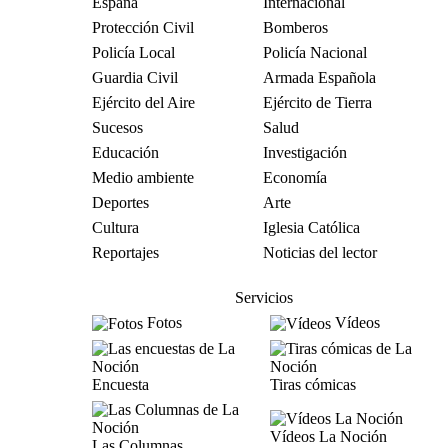
España
Internacional
Protección Civil
Bomberos
Policía Local
Policía Nacional
Guardia Civil
Armada Española
Ejército del Aire
Ejército de Tierra
Sucesos
Salud
Educación
Investigación
Medio ambiente
Economía
Deportes
Arte
Cultura
Iglesia Católica
Reportajes
Noticias del lector
Servicios
Fotos
Vídeos
Encuesta
Tiras cómicas
Vídeos La Noción
Las Columnas