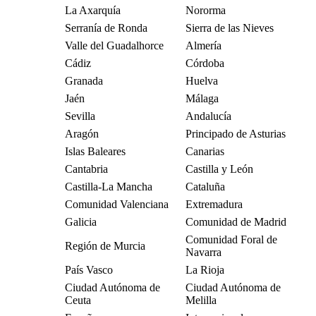
La Axarquía
Nororma
Serranía de Ronda
Sierra de las Nieves
Valle del Guadalhorce
Almería
Cádiz
Córdoba
Granada
Huelva
Jaén
Málaga
Sevilla
Andalucía
Aragón
Principado de Asturias
Islas Baleares
Canarias
Cantabria
Castilla y León
Castilla-La Mancha
Cataluña
Comunidad Valenciana
Extremadura
Galicia
Comunidad de Madrid
Comunidad Foral de
Región de Murcia
Navarra
País Vasco
La Rioja
Ciudad Autónoma de
Ciudad Autónoma de
Ceuta
Melilla