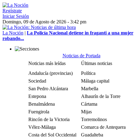
Regístrate
Iniciar Sesión
Domingo, 09 de Agosto de 2026 - 3:42 pm
La Noción
|
La Policía Nacional detiene in fraganti a una mujer
robando...
Noticias de Portada
Noticias más leídas
Últimas noticias
Andalucía (provincias)
Política
Sociedad
Málaga capital
San Pedro Alcántara
Marbella
Estepona
Alhaurín de la Torre
Benalmádena
Cártama
Fuengirola
Mijas
Rincón de la Victoria
Torremolinos
Vélez-Málaga
Comarca de Antequera
Costa del Sol Occidental
Guadalteba