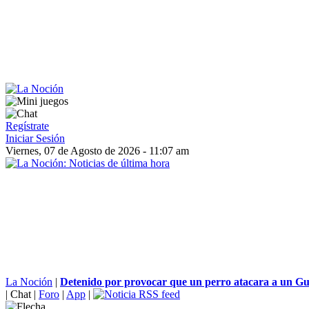
Regístrate
Iniciar Sesión
Viernes, 07 de Agosto de 2026 - 11:07 am
La Noción
|
Detenido por provocar que un perro atacara a un Gua
|
Chat
|
Foro
|
App
|