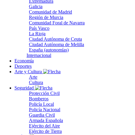
Extremadura
Galicia
Comunidad de Madrid
Región de Murcia
Comunidad Foral de Navarra
País Vasco
La Rioja
Ciudad Autónoma de Ceuta
Ciudad Autónoma de Melilla
España (autonomías)
Internacional
Economía
Deportes
Arte y Cultura
Arte
Cultura
Seguridad
Protección Civil
Bomberos
Policía Local
Policía Nacional
Guardia Civil
Armada Española
Ejército del Aire
Ejército de Tierra