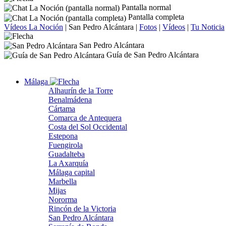
Pantalla normal
Pantalla completa
Vídeos La Noción
|
San Pedro Alcántara
|
Fotos
|
Vídeos
|
Tu Noticia
San Pedro Alcántara
Guía de San Pedro Alcántara
Málaga
Alhaurín de la Torre
Benalmádena
Cártama
Comarca de Antequera
Costa del Sol Occidental
Estepona
Fuengirola
Guadalteba
La Axarquía
Málaga capital
Marbella
Mijas
Nororma
Rincón de la Victoria
San Pedro Alcántara