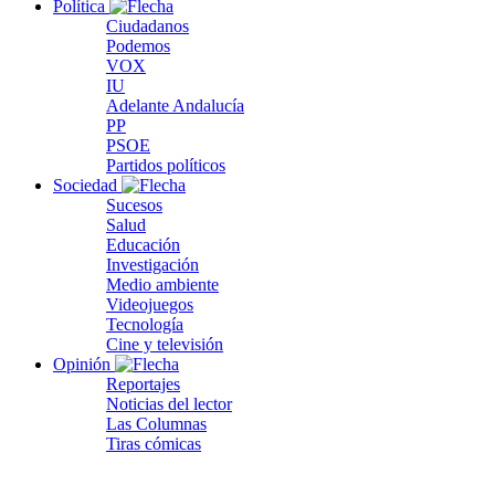
Política
Ciudadanos
Podemos
VOX
IU
Adelante Andalucía
PP
PSOE
Partidos políticos
Sociedad
Sucesos
Salud
Educación
Investigación
Medio ambiente
Videojuegos
Tecnología
Cine y televisión
Opinión
Reportajes
Noticias del lector
Las Columnas
Tiras cómicas