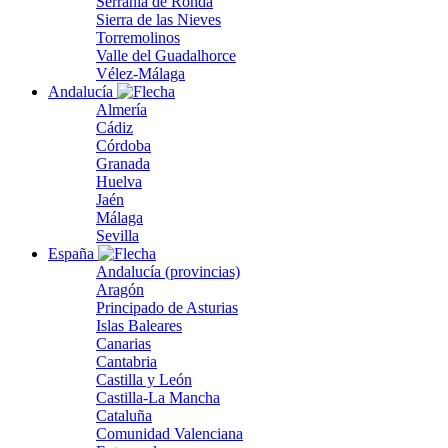
Serranía de Ronda
Sierra de las Nieves
Torremolinos
Valle del Guadalhorce
Vélez-Málaga
Andalucía
Almería
Cádiz
Córdoba
Granada
Huelva
Jaén
Málaga
Sevilla
España
Andalucía (provincias)
Aragón
Principado de Asturias
Islas Baleares
Canarias
Cantabria
Castilla y León
Castilla-La Mancha
Cataluña
Comunidad Valenciana