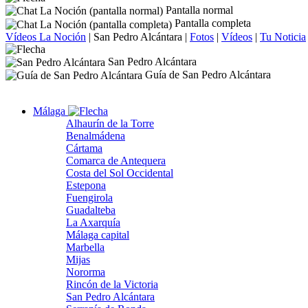
Pantalla normal
Pantalla completa
Vídeos La Noción
|
San Pedro Alcántara
|
Fotos
|
Vídeos
|
Tu Noticia
San Pedro Alcántara
Guía de San Pedro Alcántara
Málaga
Alhaurín de la Torre
Benalmádena
Cártama
Comarca de Antequera
Costa del Sol Occidental
Estepona
Fuengirola
Guadalteba
La Axarquía
Málaga capital
Marbella
Mijas
Nororma
Rincón de la Victoria
San Pedro Alcántara