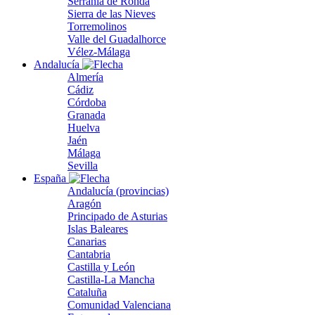
Serranía de Ronda
Sierra de las Nieves
Torremolinos
Valle del Guadalhorce
Vélez-Málaga
Andalucía
Almería
Cádiz
Córdoba
Granada
Huelva
Jaén
Málaga
Sevilla
España
Andalucía (provincias)
Aragón
Principado de Asturias
Islas Baleares
Canarias
Cantabria
Castilla y León
Castilla-La Mancha
Cataluña
Comunidad Valenciana