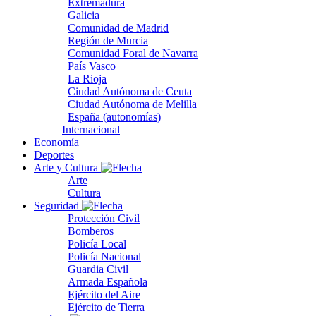
Extremadura
Galicia
Comunidad de Madrid
Región de Murcia
Comunidad Foral de Navarra
País Vasco
La Rioja
Ciudad Autónoma de Ceuta
Ciudad Autónoma de Melilla
España (autonomías)
Internacional
Economía
Deportes
Arte y Cultura
Arte
Cultura
Seguridad
Protección Civil
Bomberos
Policía Local
Policía Nacional
Guardia Civil
Armada Española
Ejército del Aire
Ejército de Tierra