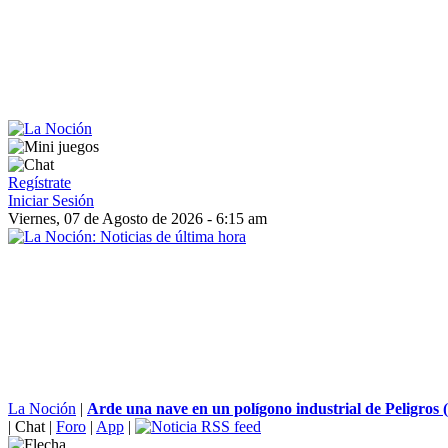
Regístrate
Iniciar Sesión
Viernes, 07 de Agosto de 2026 - 6:15 am
La Noción
|
Arde una nave en un polígono industrial de Peligros
|
Chat
|
Foro
|
App
|