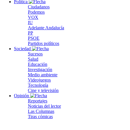
Política
Ciudadanos
Podemos
VOX
IU
Adelante Andalucía
PP
PSOE
Partidos políticos
Sociedad
Sucesos
Salud
Educación
Investigación
Medio ambiente
Videojuegos
Tecnología
Cine y televisión
Opinión
Reportajes
Noticias del lector
Las Columnas
Tiras cómicas