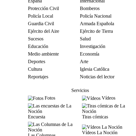
España
Internacional
Protección Civil
Bomberos
Policía Local
Policía Nacional
Guardia Civil
Armada Española
Ejército del Aire
Ejército de Tierra
Sucesos
Salud
Educación
Investigación
Medio ambiente
Economía
Deportes
Arte
Cultura
Iglesia Católica
Reportajes
Noticias del lector
Servicios
Fotos
Vídeos
Encuesta
Tiras cómicas
Vídeos La Noción
Las Columnas