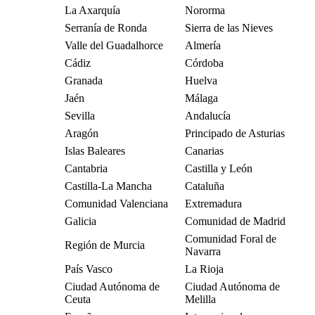
La Axarquía
Nororma
Serranía de Ronda
Sierra de las Nieves
Valle del Guadalhorce
Almería
Cádiz
Córdoba
Granada
Huelva
Jaén
Málaga
Sevilla
Andalucía
Aragón
Principado de Asturias
Islas Baleares
Canarias
Cantabria
Castilla y León
Castilla-La Mancha
Cataluña
Comunidad Valenciana
Extremadura
Galicia
Comunidad de Madrid
Comunidad Foral de
Región de Murcia
Navarra
País Vasco
La Rioja
Ciudad Autónoma de
Ciudad Autónoma de
Ceuta
Melilla