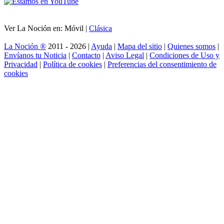
Ver La Noción en: Móvil |
Clásica
La Noción ®
2011 - 2026 |
Ayuda
|
Mapa del sitio
|
Quienes somos
|
Envíanos tu Noticia
|
Contacto
|
Aviso Legal
|
Condiciones de Uso y
Privacidad
|
Política de cookies
|
Preferencias del consentimiento de
cookies