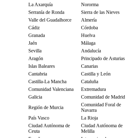
La Axarquía
Nororma
Serranía de Ronda
Sierra de las Nieves
Valle del Guadalhorce
Almería
Cádiz
Córdoba
Granada
Huelva
Jaén
Málaga
Sevilla
Andalucía
Aragón
Principado de Asturias
Islas Baleares
Canarias
Cantabria
Castilla y León
Castilla-La Mancha
Cataluña
Comunidad Valenciana
Extremadura
Galicia
Comunidad de Madrid
Comunidad Foral de
Región de Murcia
Navarra
País Vasco
La Rioja
Ciudad Autónoma de
Ciudad Autónoma de
Ceuta
Melilla