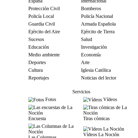
España
Internacional
Protección Civil
Bomberos
Policía Local
Policía Nacional
Guardia Civil
Armada Española
Ejército del Aire
Ejército de Tierra
Sucesos
Salud
Educación
Investigación
Medio ambiente
Economía
Deportes
Arte
Cultura
Iglesia Católica
Reportajes
Noticias del lector
Servicios
Fotos
Vídeos
Encuesta
Tiras cómicas
Vídeos La Noción
Las Columnas