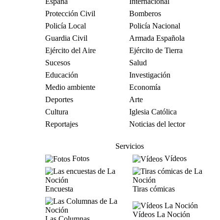
España
Internacional
Protección Civil
Bomberos
Policía Local
Policía Nacional
Guardia Civil
Armada Española
Ejército del Aire
Ejército de Tierra
Sucesos
Salud
Educación
Investigación
Medio ambiente
Economía
Deportes
Arte
Cultura
Iglesia Católica
Reportajes
Noticias del lector
Servicios
Fotos
Vídeos
Encuesta
Tiras cómicas
Vídeos La Noción
Las Columnas