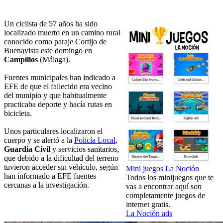
Un ciclista de 57 años ha sido
localizado muerto en un camino rural
conocido como paraje Cortijo de
Buenavista este domingo en
Campillos
(Málaga).
Fuentes municipales han indicado a
EFE de que el fallecido era vecino
del munipio y que habitualmente
practicaba deporte y hacía rutas en
bicicleta.
Unos particulares localizaron el
cuerpo y se alertó a la
Policía Local
,
Guardia Civil
y servicios sanitarios,
que debido a la dificultad del terreno
tuvieron acceder sin vehículo, según
Mini juegos La Noción
han informado a EFE fuentes
Todos los minijuegos que te
cercanas a la investigación.
vas a encontrar aquí son
completamente juegos de
internet gratis.
La Noción ads