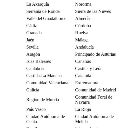
La Axarquía
Nororma
Serranía de Ronda
Sierra de las Nieves
Valle del Guadalhorce
Almería
Cádiz
Córdoba
Granada
Huelva
Jaén
Málaga
Sevilla
Andalucía
Aragón
Principado de Asturias
Islas Baleares
Canarias
Cantabria
Castilla y León
Castilla-La Mancha
Cataluña
Comunidad Valenciana
Extremadura
Galicia
Comunidad de Madrid
Comunidad Foral de
Región de Murcia
Navarra
País Vasco
La Rioja
Ciudad Autónoma de
Ciudad Autónoma de
Ceuta
Melilla